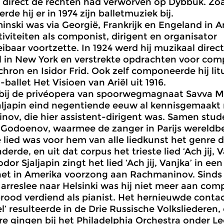
 direct de rechten had verworven op Dybbuk. Zoa
de hij er in 1974 zijn balletmuziek bij.
inski was via Georgië, Frankrijk en Engeland in 
ctiviteiten als componist, dirigent en organisator
baar voortzette. In 1924 werd hij muzikaal direc
in New York en verstrekte opdrachten voor comp
hron en Isidor Frid. Ook zelf componeerde hij lit
ballet Het Visioen van Ariël uit 1916.
st bij de privéopera van spoorwegmagnaat Savva
aljapin eind negentiende eeuw al kennisgemaakt
ov, die hier assistent-dirigent was. Samen studeer
s Godoenov, waarmee de zanger in Parijs wereld
 lied was voor hem van alle liedkunst het genre da
derde, en uit dat corpus het trieste lied ‘Ach jij, 
dor Sjaljapin zingt het lied ‘Ach jij, Vanjka’ in e
 het in Amerika voorzong aan Rachmaninov. Sinds 
 arreslee naar Helsinki was hij niet meer aan c
brood verdiend als pianist. Het hernieuwde conta
l’ resulteerde in de Drie Russische Volksliederen,
re gingen bij het Philadelphia Orchestra onder L