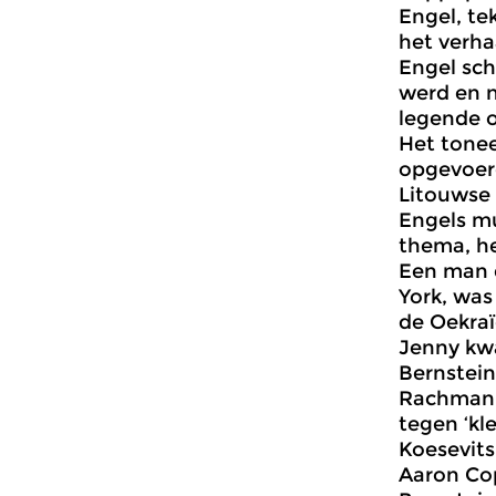
Engel, te
het verha
Engel sch
werd en n
legende 
Het tonee
opgevoerd
Litouwse 
Engels mu
thema, het
Een man d
York, was
de Oekraï
Jenny kwa
Bernstein
Rachmani
tegen ‘kl
Koesevits
Aaron Cop