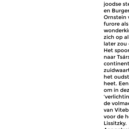
joodse st
en Burger
Ornstein 
furore al
wonderkin
zich op a
later zou
Het spoor
naar Tsár
continent
zuidwaart
het oudst
heet. Een 
om in dez
‘verlichti
de volmac
van Viteb
voor de h
Lissitzky.