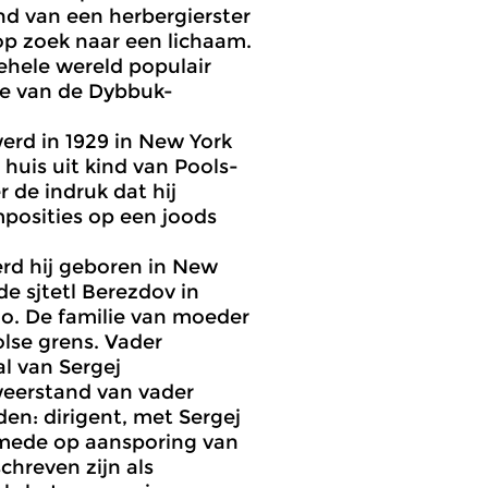
nd van een herbergierster
op zoek naar een lichaam.
gehele wereld populair
te van de Dybbuk-
erd in 1929 in New York
huis uit kind van Pools-
 de indruk dat hij
mposities op een joods
erd hij geboren in New
e sjtetl Berezdov in
o. De familie van moeder
lse grens. Vader
al van Sergej
weerstand van vader
den: dirigent, met Sergej
 mede op aansporing van
chreven zijn als