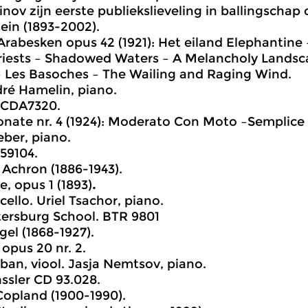
ov zijn eerste publiekslieveling in ballingschap
ein (1893-2002).
Arabesken opus 42 (1921): Het eiland Elephantine 
riests – Shadowed Waters – A Melancholy Landsc
 Les Basoches – The Wailing and Raging Wind.
ré Hamelin, piano.
 CDA7320.
onate nr. 4 (1924): Moderato Con Moto –Semplice 
ber, piano.
59104.
 Achron (1886-1943).
e, opus 1 (1893)
.
 cello. Uriel Tsachor, piano.
tersburg School. BTR 9801
gel (1868-1927).
 opus 20 nr. 2.
rban, viool. Jasja Nemtsov, piano.
sler CD 93.028.
Copland (1900-1990).