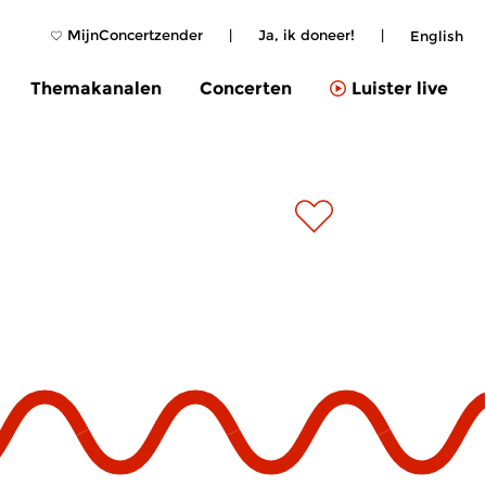
MijnConcertzender
|
Ja, ik doneer!
|
English
Themakanalen
Concerten
Luister live