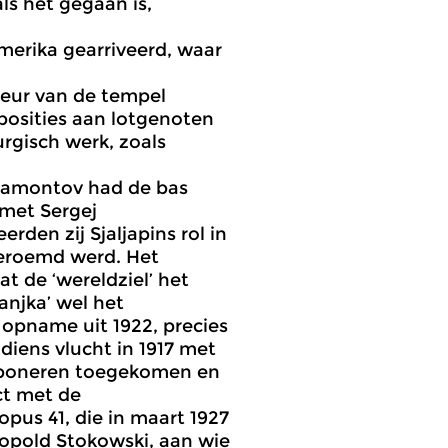
ls het gegaan is,
Amerika gearriveerd, waar
teur van de tempel
osities aan lotgenoten
urgisch werk, zoals
 Mamontov had de bas
 met Sergej
den zij Sjaljapins rol in
beroemd werd. Het
t de ‘wereldziel’ het
Vanjka’ wel het
en opname uit 1922, precies
diens vlucht in 1917 met
omponeren toegekomen en
ct met de
 opus 41, die in maart 1927
eopold Stokowski, aan wie