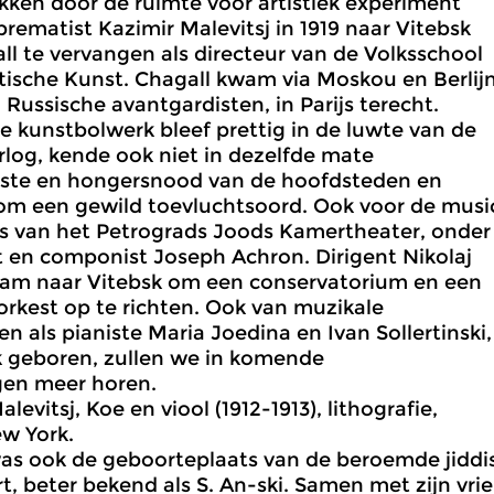
ken door de ruimte voor artistiek experiment
ematist Kazimir Malevitsj in 1919 naar Vitebsk
l te vervangen als directeur van de Volksschool
tische Kunst. Chagall kwam via Moskou en Berlijn
l Russische avantgardisten, in Parijs terecht.
e kunstbolwerk bleef prettig in de luwte van de
log, kende ook niet in dezelfde mate
rste en hongersnood van de hoofdsteden en
m een gewild toevluchtsoord. Ook voor de musi
s van het Petrograds Joods Kamertheater, onder
st en componist Joseph Achron. Dirigent Nikolaj
am naar Vitebsk om een conservatorium en een
rkest op te richten. Ook van muzikale
n als pianiste Maria Joedina en Ivan Sollertinski,
k geboren, zullen we in komende
gen meer horen.
levitsj, Koe en viool (1912-1913), lithografie,
w York.
as ook de geboorteplaats van de beroemde jiddi
, beter bekend als S. An-ski. Samen met zijn vri