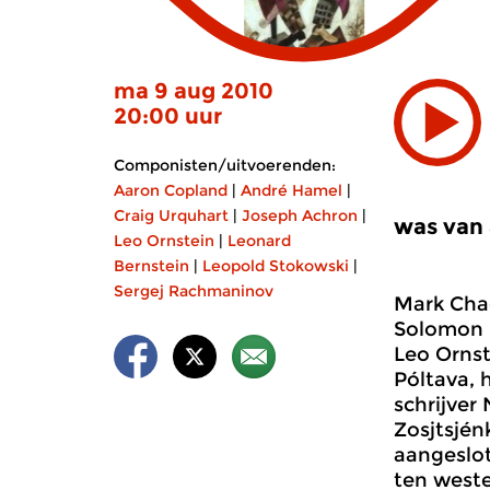
ma 9 aug 2010
20:00 uur
Componisten/uitvoerenden:
Aaron Copland
|
André Hamel
|
Craig Urquhart
|
Joseph Achron
|
was van 
Leo Ornstein
|
Leonard
Bernstein
|
Leopold Stokowski
|
Sergej Rachmaninov
Mark Chag
Solomon 
Leo Ornst
Póltava, 
schrijver
Zosjtsjén
aangeslot
ten weste