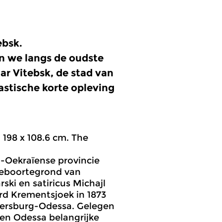
ebsk.
en we langs de oudste
r Vitebsk, de stad van
astische korte opleving
 198 x 108.6 cm. The
-Oekraïense provincie
geboortegrond van
ski en satiricus Michajl
rd Krementsjoek in 1873
etersburg-Odessa. Gelegen
 en Odessa belangrijke