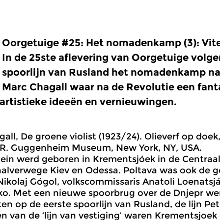
Oorgetuige #25: Het nomadenkamp (3): Vit
In de 25ste aflevering van Oorgetuige volg
spoorlijn van Rusland het nomadenkamp naa
Marc Chagall waar na de Revolutie een fant
artistieke ideeën en vernieuwingen.
all, De groene violist (1923/24). Olieverf op doek,
R. Guggenheim Museum, New York, NY, USA.
ein werd geboren in Krementsjóek in de Centraal
halverwege Kiev en Odessa. Poltava was ook de 
 Nikolaj Gógol, volkscommissaris Anatoli Loenatsjár
ko. Met een nieuwe spoorbrug over de Dnjepr we
en op de eerste spoorlijn van Rusland, de lijn P
n van de ‘lijn van vestiging’ waren Krementsjoek