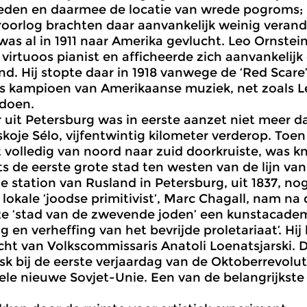
eden en daarmee de locatie van wrede pogroms; 
oorlog brachten daar aanvankelijk weinig verande
was al in 1911 naar Amerika gevlucht. Leo Ornstei
s virtuoos pianist en afficheerde zich aanvankelijk
d. Hij stopte daar in 1918 vanwege de ‘Red Scare
ls kampioen van Amerikaanse muziek, net zoals 
 doen.
 uit Petersburg was in eerste aanzet niet meer dan 
skoje Sélo, vijfentwintig kilometer verderop. Toen
 volledig van noord naar zuid doorkruiste, was 
s de eerste grote stad ten westen van de lijn van
e station van Rusland in Petersburg, uit 1837, no
lokale ‘joodse primitivist’, Marc Chagall, nam na d
e ‘stad van de zwevende joden’ een kunstacademi
ng en verheffing van het bevrijde proletariaat’. Hi
ht van Volkscommissaris Anatoli Loenatsjarski. De
sk bij de eerste verjaardag van de Oktoberrevolu
ele nieuwe Sovjet-Unie. Een van de belangrijkst