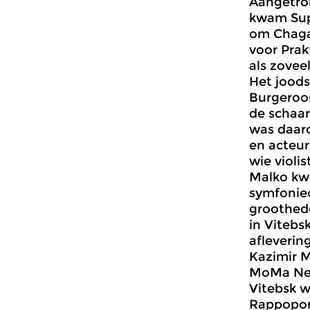
Aangetrok
kwam Supr
om Chagal
voor Prak
als zovee
Het joods
Burgeroor
de schaa
was daaro
en acteur
wie violi
Malko kw
symfonieo
groothede
in Vitebs
afleverin
Kazimir Ma
MoMa Ne
Vitebsk w
Rappoport