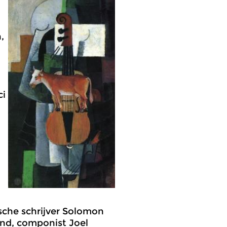
,
ci
sche schrijver Solomon
end, componist Joel