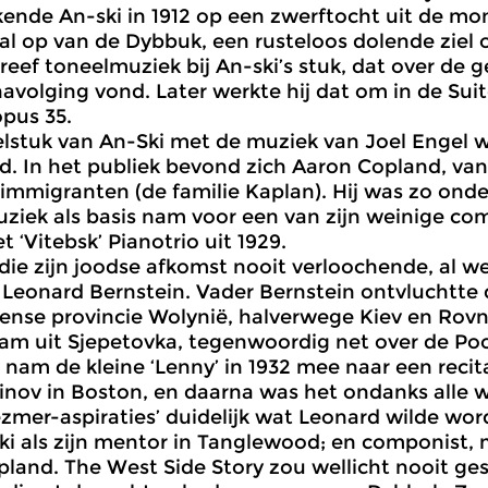
kende An-ski in 1912 op een zwerftocht uit de mo
al op van de Dybbuk, een rusteloos dolende ziel 
reef toneelmuziek bij An-ski’s stuk, dat over de 
avolging vond. Later werkte hij dat om in de Sui
opus 35.
lstuk van An-Ski met de muziek van Joel Engel w
. In het publiek bevond zich Aaron Copland, van 
immigranten (de familie Kaplan). Hij was zo onder
ziek als basis nam voor een van zijn weinige co
 ‘Vitebsk’ Pianotrio uit 1929.
ie zijn joodse afkomst nooit verloochende, al w
 Leonard Bernstein. Vader Bernstein ontvluchtte d
ense provincie Wolynië, halverwege Kiev en Rovn
m uit Sjepetovka, tegenwoordig net over de Poo
 nam de kleine ‘Lenny’ in 1932 mee naar een recit
nov in Boston, en daarna was het ondanks alle 
ezmer-aspiraties’ duidelijk wat Leonard wilde wor
ki als zijn mentor in Tanglewood; en componist,
land. The West Side Story zou wellicht nooit ges