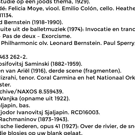
Studie op een joods thema, 1929).
é: Felicia Moye, viool. Emilio Colón, cello. Heath
11134.
d Bernstein (1918-1990).
uite uit de balletmuziek (1974): Invocatie en tran
 Pas de deux – Exorcisme.
Philharmonic olv. Leonard Bernstein. Paul Sperry, 
463 262-2.
osifovitsj Saminski (1882-1959).
en van Ariël (1916), derde scene (fragmenten).
izrahi, tenor. Coral Carmina en het Nationaal Ork
ter.
rchive/NAXOS 8.559439.
, Vanjka (opname uit 1922).
ljapin, bas.
Fjodor Ivanovitsj Sjaljapin. RCD16003.
 Rachmaninov (1873-1943).
sche liederen, opus 41 (1927): Over de rivier, de snel
die blosjes op uw blank gelaat.