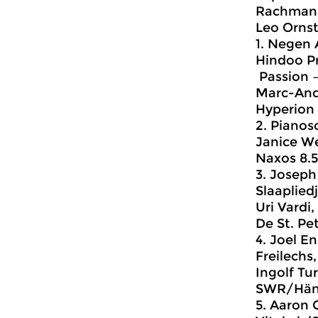
Rachmanin
Leo Ornst
1. Negen 
Hindoo P
Passion –
Marc-And
Hyperion
2. Pianos
Janice We
Naxos 8.5
3. Joseph
Slaapliedj
Uri Vardi,
De St. Pe
4. Joel En
Freilechs,
Ingolf Tu
SWR/Häns
5. Aaron 