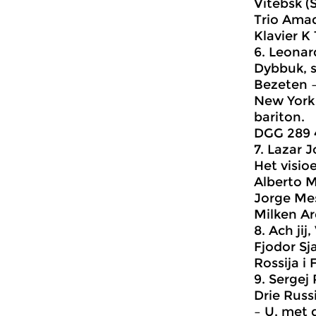
Vitebsk (
Trio Amad
Klavier K 
6. Leonar
Dybbuk, s
Bezeten –
New York 
bariton.
DGG 289 
7. Lazar J
Het visio
Alberto M
Jorge Mes
Milken A
8. Ach jij
Fjodor Sja
Rossija i 
9. Sergej
Drie Russi
– U, met 