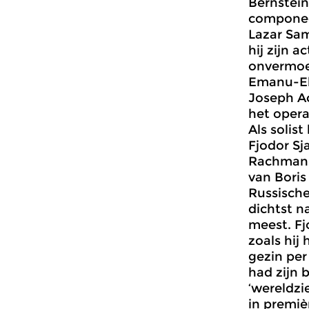
Bernstein
componeer
Lazar Sam
hij zijn a
onvermoei
Emanu-El 
Joseph Ac
het opera-
Als soli
Fjodor Sj
Rachmanin
van Bori
Russische
dichtst na
meest. Fjo
zoals hij
gezin per
had zijn 
‘wereldzie
in premiè