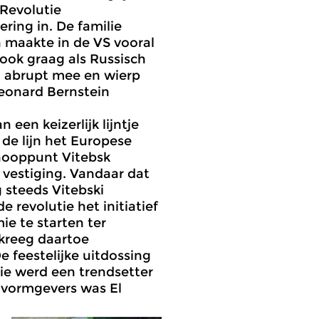
Revolutie
ring in. De familie
n maakte in de VS vooral
 ook graag als Russisch
’ abrupt mee en wierp
Leonard Bernstein
een keizerlijk lijntje
 de lijn het Europese
knooppunt Vitebsk
 vestiging. Vandaar dat
g steeds Vitebski
e revolutie het initiatief
e te starten ter
j kreeg daartoe
 feestelijke uitdossing
tie werd een trendsetter
e vormgevers was El