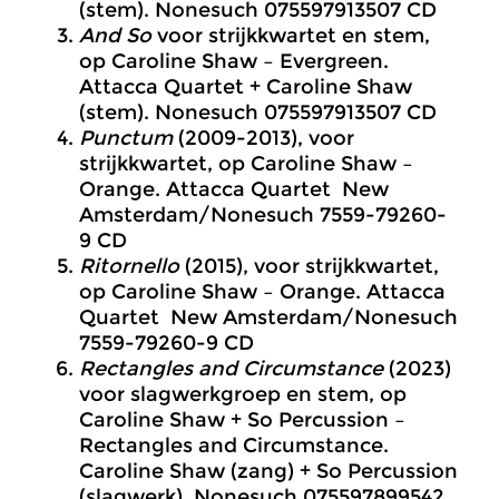
(stem). Nonesuch 075597913507 CD
And So
voor strijkkwartet en stem,
op Caroline Shaw – Evergreen.
Attacca Quartet + Caroline Shaw
(stem). Nonesuch 075597913507 CD
Punctum
(2009-2013), voor
strijkkwartet, op Caroline Shaw –
Orange. Attacca Quartet New
Amsterdam/Nonesuch 7559-79260-
9 CD
Ritornello
(2015), voor strijkkwartet,
op Caroline Shaw – Orange. Attacca
Quartet New Amsterdam/Nonesuch
7559-79260-9 CD
Rectangles and Circumstance
(2023)
voor slagwerkgroep en stem, op
Caroline Shaw + So Percussion –
Rectangles and Circumstance.
Caroline Shaw (zang) + So Percussion
(slagwerk). Nonesuch 075597899542