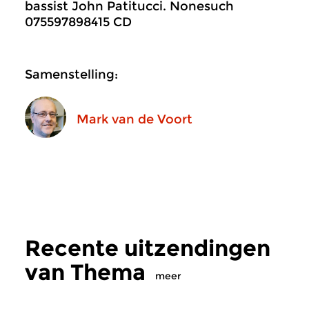
bassist John Patitucci. Nonesuch
075597898415 CD
Samenstelling:
Mark van de Voort
Recente uitzendingen
van Thema
meer
Hedendaags
|
Eigentijdse muziek
Hedendaags
|
Eigent