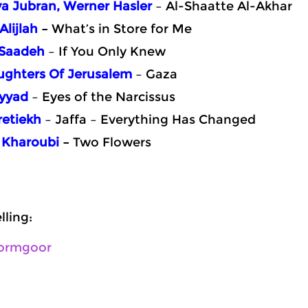
ya Jubran, Werner Hasler
– Al-Shaatte Al-Akhar
Alijlah
–
What’s in Store for Me
 Saadeh
– If You Only Knew
ughters Of Jerusalem
– Gaza
Ayyad
– Eyes of the Narcissus
retiekh
– Jaffa – Everything Has Changed
 Kharoubi
–
Two Flowers
ling:
ormgoor