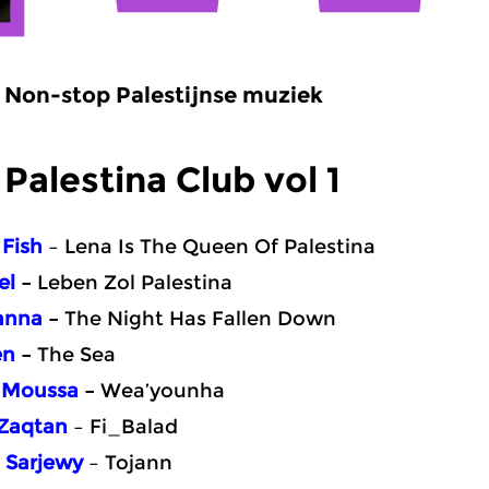
Non-stop Palestijnse muziek
Palestina Club vol 1
 Fish
– Lena Is The Queen Of Palestina
el
–
Leben Zol Palestina
anna
–
The Night Has Fallen Down
en
–
The Sea
 Moussa
–
Wea’younha
 Zaqtan
– Fi_Balad
 Sarjewy
– Tojann