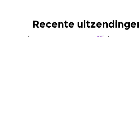
Recente uitzendinge
Wereld
Wereld
Wereldmuziek Club
Wereldm
vr 31 jul 2026 23:00 uur
vr 24 jul 
Non-stop wereldritmes.
Non-stop w
Remixes.