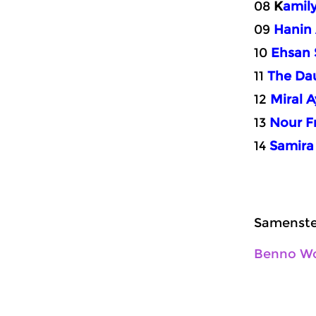
08
K
amil
09
Hanin 
10
Ehsan
11
The Da
12
Miral 
13
Nour F
14
Samira
Samenstel
Benno W