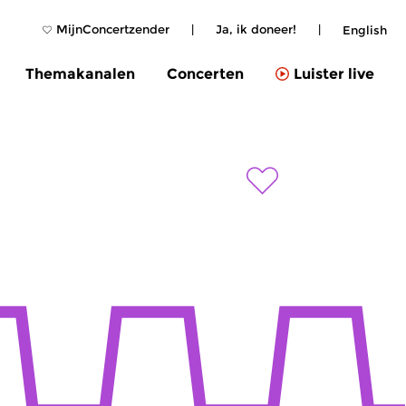
MijnConcertzender
|
Ja, ik doneer!
|
English
Themakanalen
Concerten
Luister live