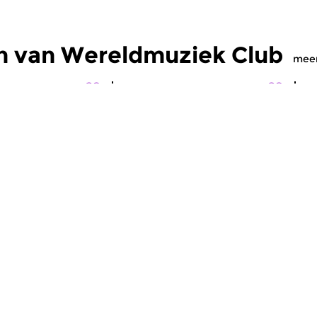
n van Wereldmuziek Club
mee
Wereld
W
uziek Club
Wereldmuziek Club
W
2026 23:00 uur
vr 17 jul 2026 23:00 uur
v
ereldmuziek
Non-stop wereldmuziek
No
FUSION.