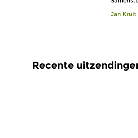
Samenstel
Jan Kruit
Recente uitzendinge
Oud
|
Barok
Oud
|
Barok
Zwerven door de
Zwerven
Barok
Barok
za 6 jun 2026 11:00 uur
za 2 mei 