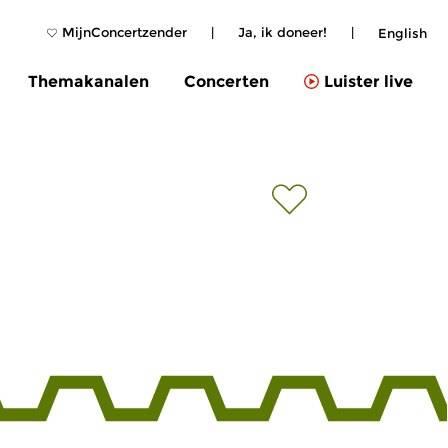
MijnConcertzender
|
Ja, ik doneer!
|
English
Themakanalen
Concerten
Luister live