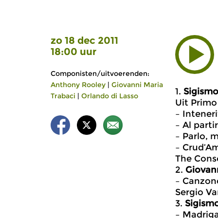
zo 18 dec 2011
18:00 uur
Componisten/uitvoerenden:
Anthony Rooley
|
Giovanni Maria
1.
Sigismo
Trabaci
|
Orlando di Lasso
Uit Primo
– Inteneri
– Al parti
– Parlo, m
– Crud’Ama
The Conso
2.
Giovann
– Canzone
Sergio Va
3.
Sigismo
– Madriga