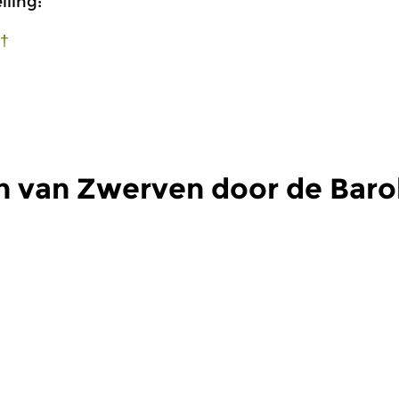
ling:
 †
n van Zwerven door de Baro
Oud
|
Barok
O
 door de
Zwerven door de
Z
Barok
B
2026 11:00 uur
za 4 apr 2026 11:00 uur
z