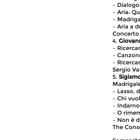
– Dialogo:
– Aria: Qu
– Madriga
– Aria a d
Concerto 
4.
Giovann
– Ricerca
– Canzone
– Ricerca
Sergio Va
5.
Sigismo
Madrigalen
– Lasso, d
– Chi vuol
– Indarno
– O rime
– Non è di
The Conso