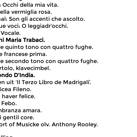
 Occhi della mia vita.
ella vermiglia rosa.
al: Son gli accenti che ascolto.
ue voci: O leggiadr’occhi.
Vocale.
i Maria Trabaci.
re quinto tono con quattro fughe.
 francese prima.
re secondo tono con quattro fughe.
rtolo, klavecimbel.
ndo D’India.
 uit ‘Il Terzo Libro de Madrigali’.
icea Fileno.
 haver felice.
 Febo.
mbranza amara.
 gentil core.
rt of Musicke olv. Anthony Rooley.