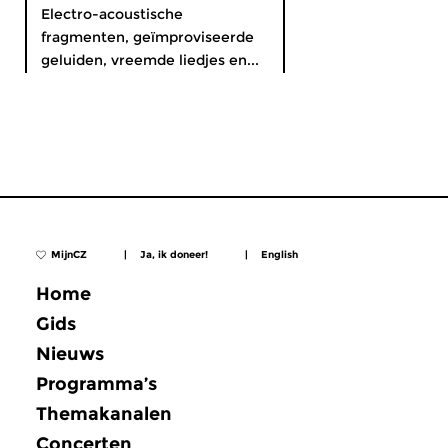
Electro-acoustische
fragmenten, geïmproviseerde
geluiden, vreemde liedjes en...
MijnCZ
|
Ja, ik doneer!
|
English
Home
Gids
Nieuws
Programma’s
Themakanalen
Concerten