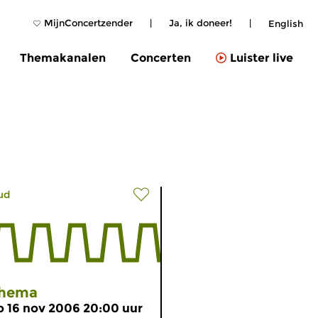
MijnConcertzender
|
Ja, ik doneer!
|
English
Themakanalen
Concerten
Luister live
ud
hema
o 16 nov 2006 20:00 uur