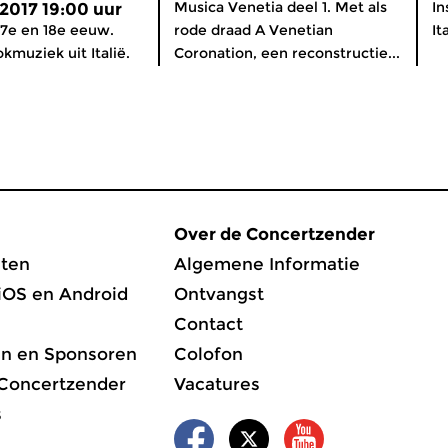
Musica Venetia deel 1. Met als
In
 2017 19:00 uur
17e en 18e eeuw.
rode draad A Venetian
It
kmuziek uit Italië.
Coronation, een reconstructie...
Over de Concertzender
ten
Algemene Informatie
iOS en Android
Ontvangst
Contact
en en Sponsoren
Colofon
 Concertzender
Vacatures
s