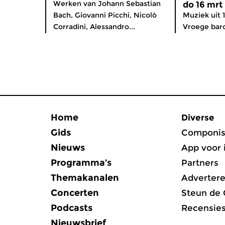
Werken van Johann Sebastian
do 16 mrt
Bach, Giovanni Picchi, Nicolò
Muziek uit 
Corradini, Alessandro...
Vroege baro
Home
Diverse
Gids
Componis
Nieuws
App voor 
Programma’s
Partners
Themakanalen
Adverter
Concerten
Steun de
Podcasts
Recensie
Nieuwsbrief