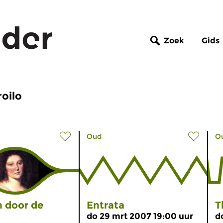
Zoek
Gids
roilo
Oud
O
 door de
Entrata
T
do 29 mrt 2007 19:00 uur
d