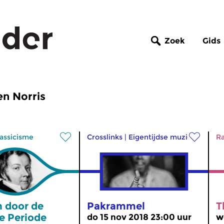
Zoek
Gids
en Norris
assicisme
Crosslinks
|
Eigentijdse muziek
Ra
 door de
Pakrammel
T
e Periode
do 15 nov 2018 23:00 uur
w