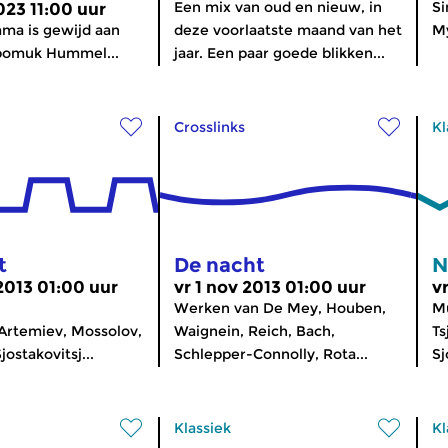
Een mix van oud en nieuw, in
Si
023 11:00 uur
ma is gewijd aan
deze voorlaatste maand van het
My
pomuk Hummel...
jaar. Een paar goede blikken...
Crosslinks
Kl
t
De nacht
N
 2013 01:00 uur
vr 1 nov 2013 01:00 uur
v
n
Werken van De Mey, Houben,
Mu
/Artemiev, Mossolov,
Waignein, Reich, Bach,
Ts
jostakovitsj...
Schlepper-Connolly, Rota...
Sj
Klassiek
Kl