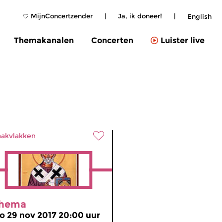
MijnConcertzender
|
Ja, ik doneer!
|
English
Themakanalen
Concerten
Luister live
akvlakken
hema
o 29 nov 2017 20:00 uur