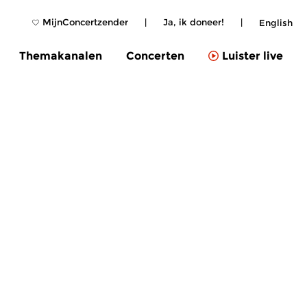
MijnConcertzender
|
Ja, ik doneer!
|
English
Themakanalen
Concerten
Luister live