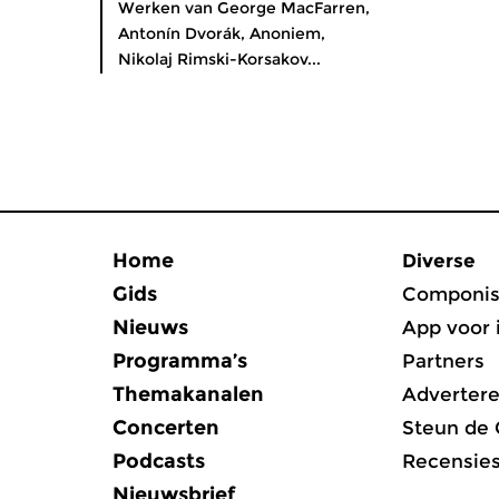
Werken van George MacFarren,
Antonín Dvorák, Anoniem,
Nikolaj Rimski-Korsakov...
Home
Diverse
Gids
Componis
Nieuws
App voor 
Programma’s
Partners
Themakanalen
Adverter
Concerten
Steun de
Podcasts
Recensie
Nieuwsbrief