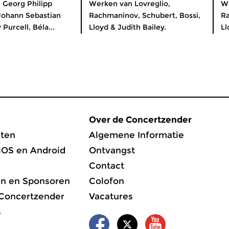
 Georg Philipp
Werken van Lovreglio,
We
Johann Sebastian
Rachmaninov, Schubert, Bossi,
Ra
Purcell, Béla...
Lloyd & Judith Bailey.
Ll
Over de Concertzender
ten
Algemene Informatie
iOS en Android
Ontvangst
Contact
en en Sponsoren
Colofon
 Concertzender
Vacatures
s