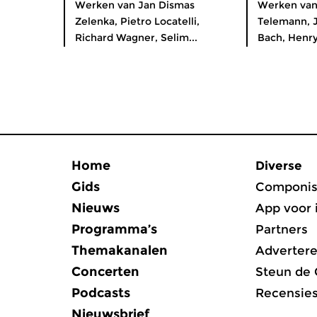
Werken van Jan Dismas
Werken van
Zelenka, Pietro Locatelli,
Telemann, 
Richard Wagner, Selim...
Bach, Henry 
Home
Diverse
Gids
Componis
Nieuws
App voor 
Programma’s
Partners
Themakanalen
Adverter
Concerten
Steun de
Podcasts
Recensie
Nieuwsbrief