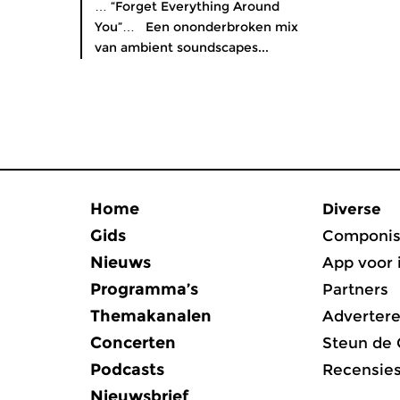
… “Forget Everything Around
You”… Een ononderbroken mix
van ambient soundscapes...
Home
Diverse
Gids
Componis
Nieuws
App voor 
Programma’s
Partners
Themakanalen
Adverter
Concerten
Steun de
Podcasts
Recensie
Nieuwsbrief