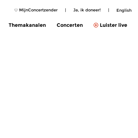
MijnConcertzender
|
Ja, ik doneer!
|
English
Themakanalen
Concerten
Luister live