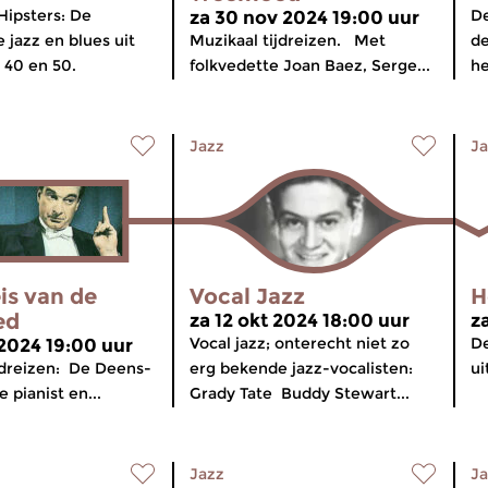
Hipsters: De
De
za 30 nov 2024 19:00 uur
 jazz en blues uit
Muzikaal tijdreizen. Met
de
 40 en 50.
folkvedette Joan Baez, Serge...
he
Jazz
Ja
is van de
Vocal Jazz
H
ed
za 12 okt 2024 18:00 uur
z
Vocal jazz; onterecht niet zo
De
 2024 19:00 uur
jdreizen: De Deens-
erg bekende jazz-vocalisten:
ui
 pianist en...
Grady Tate Buddy Stewart...
Jazz
Ja