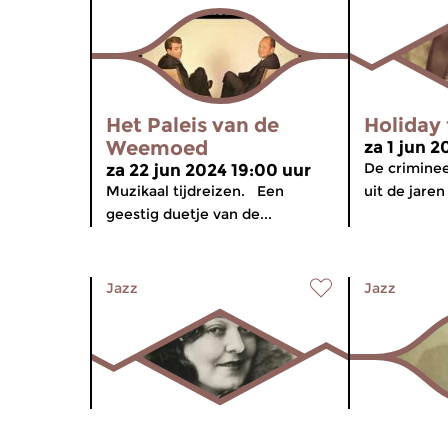
Het Paleis van de
Holiday 
Weemoed
za 1 jun 2
De criminee
za 22 jun 2024 19:00 uur
Muzikaal tijdreizen. Een
uit de jaren
geestig duetje van de...
Jazz
Jazz
Het Paleis van de
Het Pale