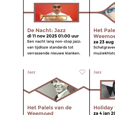
De Nacht: Jazz
Het Pale
Weemo
di 11 nov 2025 01:00 uur
Een nacht lang non-stop jazz:
za 23 aug
van tijdloze standards tot
Schatgraven
verrassende nieuwe klanken.
muziekhisto
Jazz
Jazz
Het Paleis van de
Holiday 
Weemoed
za 4 jan 2