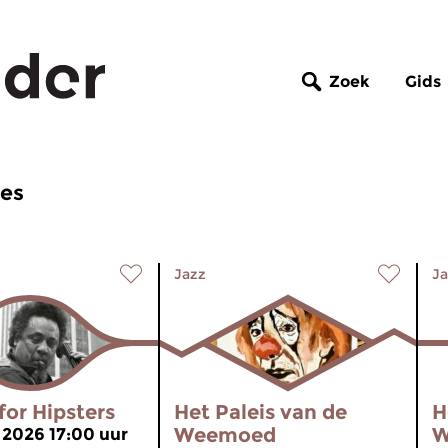
Zoek
Gids
mes
Jazz
Ja
for Hipsters
Het Paleis van de
H
Weemoed
W
 2026 17:00 uur