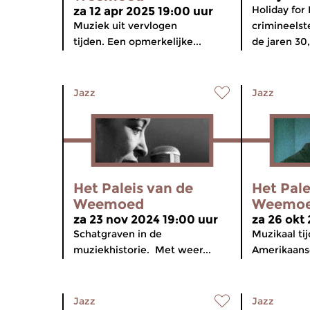
Holiday for 
za 12 apr 2025 19:00 uur
Muziek uit vervlogen
crimineelste
tijden. Een opmerkelijke...
de jaren 30,
Jazz
Jazz
Het Paleis van de
Het Pale
Weemoed
Weemo
za 23 nov 2024 19:00 uur
za 26 okt
Schatgraven in de
Muzikaal ti
muziekhistorie. Met weer...
Amerikaanse
Jazz
Jazz