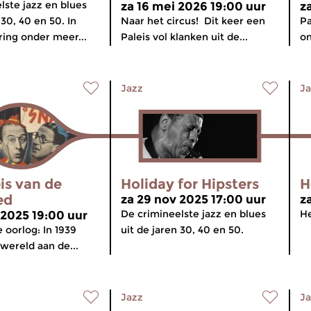
lste jazz en blues
za 16 mei 2026 19:00 uur
z
 30, 40 en 50. In
Naar het circus! Dit keer een
Pa
ring onder meer...
Paleis vol klanken uit de...
on
Jazz
Ja
is van de
Holiday for Hipsters
H
ed
za 29 nov 2025 17:00 uur
z
De crimineelste jazz en blues
He
 2025 19:00 uur
 oorlog: In 1939
uit de jaren 30, 40 en 50.
wereld aan de...
Jazz
Ja