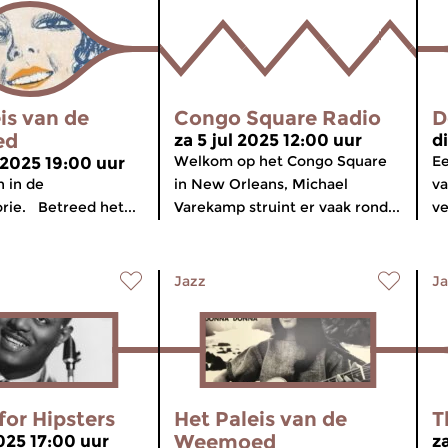
is van de
Congo Square Radio
D
ed
za 5 jul 2025 12:00 uur
d
Welkom op het Congo Square
Ee
 2025 19:00 uur
 in de
in New Orleans, Michael
va
rie. Betreed het...
Varekamp struint er vaak rond...
ve
Jazz
Ja
for Hipsters
Het Paleis van de
T
Weemoed
025 17:00 uur
z