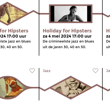
for Hipsters
Holiday for Hipsters
H
024 17:00 uur
za 4 mei 2024 17:00 uur
z
lste jazz en blues
De crimineelste jazz en blues
De
 30, 40 en 50.
uit de jaren 30, 40 en 50.
ui
Jazz
Ja
is van de
Holiday for Hipsters
H