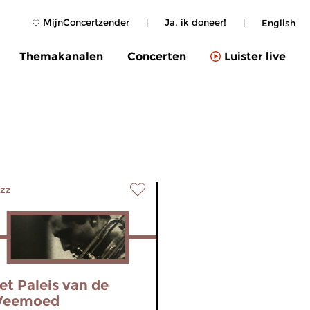
MijnConcertzender
|
Ja, ik doneer!
|
English
Themakanalen
Concerten
Luister live
zz
et Paleis van de
eemoed