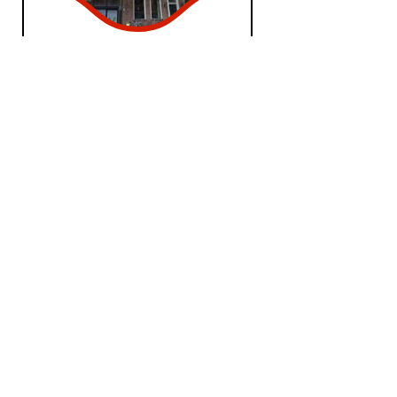
José Kamminga &
Henry Kelder
wo 6 apr 2005
Lied van de Zee en meer
Concertgebouw
Shakespeare in Love
di 13 mei 2003
Een hartverwarmende film
inspireert tot een liedrecital dat
ook de harten sneller doet...