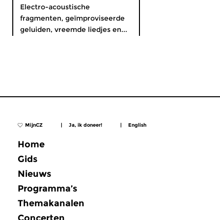
Electro-acoustische
fragmenten, geïmproviseerde
geluiden, vreemde liedjes en...
MijnCZ
|
Ja, ik doneer!
|
English
Home
Gids
Nieuws
Programma’s
Themakanalen
Concerten