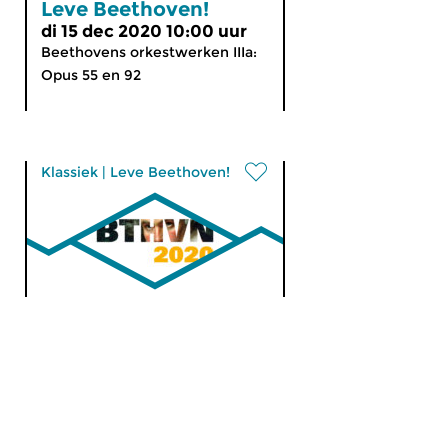
Leve Beethoven!
di 15 dec 2020 10:00 uur
Beethovens orkestwerken IIIa:
Opus 55 en 92
Klassiek
|
Leve Beethoven!
Leve Beethoven!
ma 14 dec 2020 10:00 uur
Over Beethovens laatste drie
symfonieën is Stef Lokin
vandaag in gesprek met Ton...