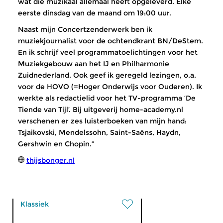
wat die muzikaal allemaal heeft opgeleverd. Elke
eerste dinsdag van de maand om 19:00 uur.
Naast mijn Concertzenderwerk ben ik
muziekjournalist voor de ochtendkrant BN/DeStem.
En ik schrijf veel programmatoelichtingen voor het
Muziekgebouw aan het IJ en Philharmonie
Zuidnederland. Ook geef ik geregeld lezingen, o.a.
voor de HOVO (=Hoger Onderwijs voor Ouderen). Ik
werkte als redactielid voor het TV-programma ‘De
Tiende van Tijl’. Bij uitgeverij home-academy.nl
verschenen er zes luisterboeken van mijn hand:
Tsjaikovski, Mendelssohn, Saint-Saëns, Haydn,
Gershwin en Chopin.”
thijsbonger.nl
Klassiek