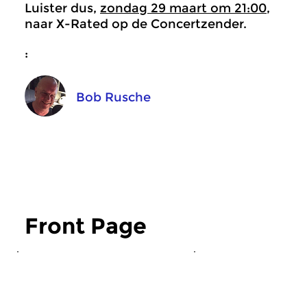
Luister dus,
zondag 29 maart om 21:00
,
naar X-Rated op de Concertzender.
:
Bob Rusche
Front Page
Crosslinks
|
Ambient
Crosslinks
|
Eigentij