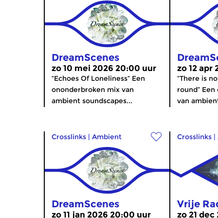
DreamScenes
DreamS
zo 10 mei 2026 20:00 uur
zo 12 apr
“Echoes Of Loneliness” Een
“There is n
ononderbroken mix van
round” Een
ambient soundscapes...
van ambient
Crosslinks
|
Ambient
Crosslinks
|
DreamScenes
Vrije Ra
zo 11 jan 2026 20:00 uur
zo 21 dec