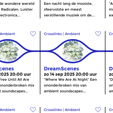
de wondere wereld
Een nacht lang de mooiste,
“
 Radicalen. Luister
sfeervolste en meest
mi
ectronica...
verstillende muziek om de...
ex
Ambient
Crosslinks
|
Ambient
Cr
cenes
DreamScenes
D
 2025 20:00 uur
zo 14 sep 2025 20:00 uur
z
ree Until All Are
“Where We Are At Night” Een
“D
ononderbroken mix
ononderbroken mix van
o
 soundscapes...
ambient soundscapes...
am
Ambient
Crosslinks
|
Ambient
Cr