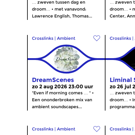
… zweven tussen dag en
… zweven t
droom… • met vanavond:
droom… • m
Lawrence English, Thomas...
Center, Ann
Crosslinks
|
Ambient
Crosslinks
|
DreamScenes
Liminal 
zo 2 aug 2026 23:00 uur
zo 26 jul
"Even if morning comes … " •
… zweven t
Een ononderbroken mix van
droom… • I
ambient soundscapes...
programma L
Crosslinks
|
Ambient
Crosslinks
|