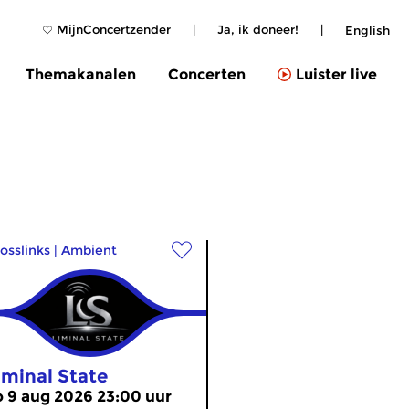
MijnConcertzender
|
Ja, ik doneer!
|
English
Themakanalen
Concerten
Luister live
osslinks
|
Ambient
iminal State
o 9 aug 2026 23:00 uur