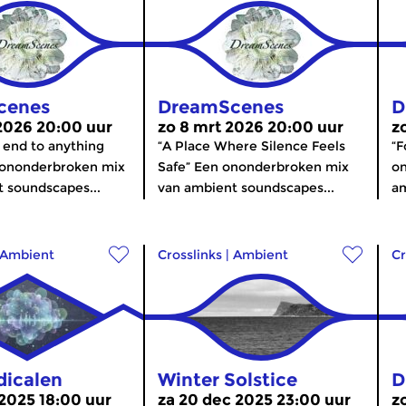
cenes
DreamScenes
D
 2026 20:00 uur
zo 8 mrt 2026 20:00 uur
z
o end to anything
“A Place Where Silence Feels
“F
 ononderbroken mix
Safe” Een ononderbroken mix
o
 soundscapes...
van ambient soundscapes...
am
Ambient
Crosslinks
|
Ambient
Cr
dicalen
Winter Solstice
D
 2025 18:00 uur
za 20 dec 2025 23:00 uur
z