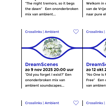
“The night tremors, so it begs
Welkom in 
the dawn” Een ononderbroken
van de Vrije
mix van ambient...
naar pure el
Crosslinks
|
Ambient
Crosslinks
|
DreamScenes
DreamS
zo 9 nov 2025 20:00 uur
zo 12 okt
“Did you forget I exist?” Een
“No One Is F
ononderbroken mix van
Free” Een 
ambient soundscapes...
van ambient
Crosslinks
|
Ambient
Crosslinks
|