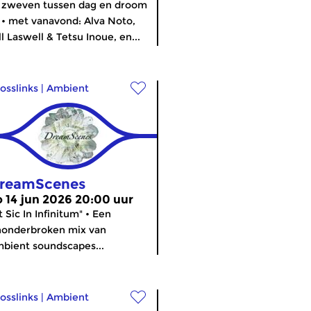
 zweven tussen dag en droom
• met vanavond: Alva Noto,
ll Laswell & Tetsu Inoue, en...
osslinks
|
Ambient
reamScenes
o 14 jun 2026 20:00 uur
t Sic In Infinitum" • Een
nonderbroken mix van
bient soundscapes...
osslinks
|
Ambient