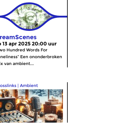
reamScenes
o 13 apr 2025 20:00 uur
wo Hundred Words For
neliness” Een ononderbroken
x van ambient...
osslinks
|
Ambient
inter Solstice 6:
meer info