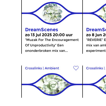
DreamScenes
DreamS
zo 13 jul 2025 20:00 uur
zo 8 jun 
“Muzak For The Encouragement
“REVERIE” 
Of Unproductivity” Een
mix van am
ononderbroken mix van...
experimente
Crosslinks
|
Ambient
Crosslinks
|
DreamScenes
DreamS