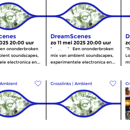
cenes
DreamScenes
D
2025 20:00 uur
zo 11 mei 2025 20:00 uur
z
Een ononderbroken
” … “ Een ononderbroken
“T
bient soundscapes,
mix van ambient soundscapes,
Lo
le electronica en...
experimentele electronica en...
mi
Ambient
Crosslinks
|
Ambient
Cr
cenes
DreamScenes
W