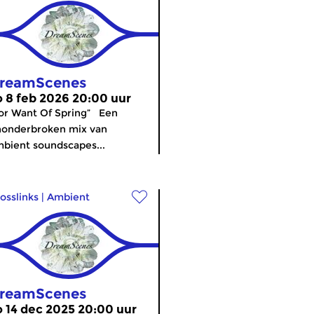
reamScenes
o 8 feb 2026 20:00 uur
or Want Of Spring” Een
nonderbroken mix van
bient soundscapes...
osslinks
|
Ambient
reamScenes
o 14 dec 2025 20:00 uur