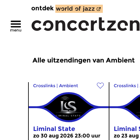
ontdek
Alle uitzendingen van Ambient
Crosslinks
|
Ambient
Crosslinks
|
Liminal State
Liminal 
zo 30 aug 2026 23:00 uur
zo 23 aug