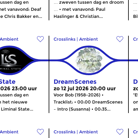
ussen dag en
… zweven tussen dag en droom
…
et vanavond: Deaf
… • met vanavond: Paul
… 
e Chris Bakker en...
Haslinger & Christian...
Bi
Ambient
Crosslinks
|
Ambient
Cr
State
DreamScenes
D
 2026 23:00 uur
zo 12 jul 2026 20:00 uur
z
ussen dag en
Voor Bob (1958-2026) •
"E
n het nieuwe
Tracklist: • 00:00 DreamScenes
o
iminal State...
– Intro (Susanna) • 00:35...
am
Ambient
Crosslinks
|
Ambient
Cr