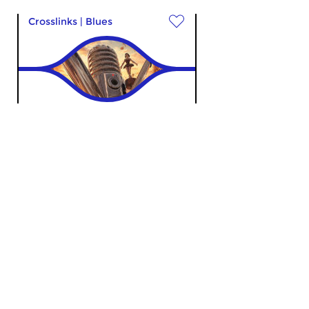
Crosslinks
|
Blues
Terra Incognita
wo 20 mei 2026 22:00 uur
Nr: 237.Een luisterpost in het
vrijwel onbekende muzikale
landschap van de...
Crosslinks
|
Folk