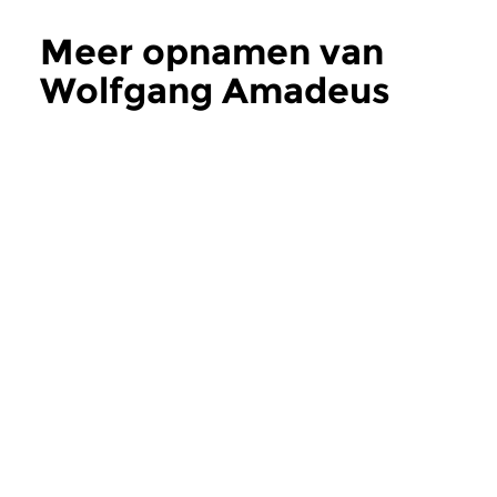
Meer opnamen van
Wolfgang Amadeus
Mozart
Concertgebouw
Concertzender
Raphael Kwartet
Amsterdams
Fortepiano Tri
zon 24 apr 1994
Raphael Kwartet speelt
ma 13 feb 1989
Souvenir de Florence
Amsterdams Fortepia
opgenomen op 13 febr