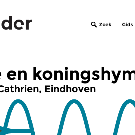
Zoek
Gids
 en koningshy
 Cathrien, Eindhoven