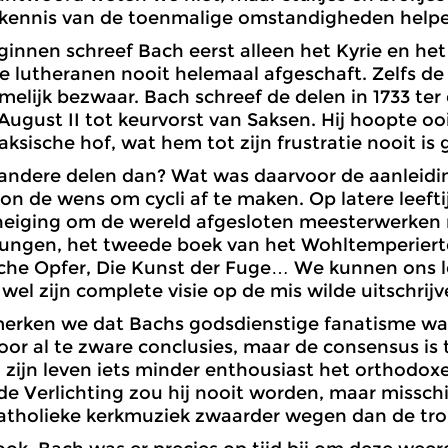
kennis van de toenmalige omstandigheden helpen
innen schreef Bach eerst alleen het Kyrie en het
 lutheranen nooit helemaal afgeschaft. Zelfs de 
elijk bezwaar. Bach schreef de delen in 1733 ter
 August II tot keurvorst van Saksen. Hij hoopte oo
aksische hof, wat hem tot zijn frustratie nooit is 
andere delen dan? Wat was daarvoor de aanleidi
n de wens om cycli af te maken. Op latere leeft
eiging om de wereld afgesloten meesterwerken n
ungen, het tweede boek van het Wohltemperierte
che Opfer, Die Kunst der Fuge… We kunnen ons l
wel zijn complete visie op de mis wilde uitschrijv
 merken we dat Bachs godsdienstige fanatisme w
or al te zware conclusies, maar de consensus is 
 zijn leven iets minder enthousiast het orthodox
e Verlichting zou hij nooit worden, maar misschi
atholieke kerkmuziek zwaarder wegen dan de trou