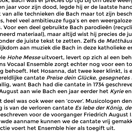
ok, Bach was er precies op tijd bij om deze weer
een jaar voor zijn dood, legde hij er de laatste ha
t van alle technieken die Bach maar tot zijn beschi
, heel veel ambitieuze fuga’s en een weergaloze 
s. Voor een deel gebruikte Bach parodieën (recycl
erd materiaal), maar altijd wist hij precies de ju
der de juiste tekst te zetten. Zelfs de
Matthäus
ijkdom aan muziek die Bach in deze katholieke er
ele
Hohe Messe
uitvoert, levert op zich al een beh
s Vocaal Ensemble zorgt echter nog voor een toe
ng behoeft. Het Hosanna, dat twee keer klinkt, is
reldlijke cantate
Preise dein Glücke, gesegnetes
allig, want Bach had die cantate in 1734 geschrev
 August aan wie Bach een jaar eerder het
Kyrie
e
it deel was ook weer een ‘cover’. Musicologen de
 is van de verloren cantate
Es lebe der König, d
 geschreven voor de voorganger Friedrich August 
wde aanname kunnen we de cantate vrij gemakkel
ctie voert het Ensemble hier als toegift uit.