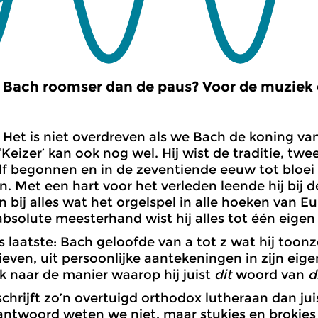
Bach roomser dan de paus? Voor de muziek do
Het is niet overdreven als we Bach de koning va
Keizer’ kan ook nog wel. Hij wist de traditie, tw
lf begonnen en in de zeventiende eeuw tot bloei
. Met een hart voor het verleden leende hij bij d
n bij alles wat het orgelspel in alle hoeken van E
bsolute meesterhand wist hij alles tot één eigen 
s laatste: Bach geloofde van a tot z wat hij toonze
rieven, uit persoonlijke aantekeningen in zijn eig
 naar de manier waarop hij juist
dit
woord van
d
hrijft zo’n overtuigd orthodox lutheraan dan jui
antwoord weten we niet, maar stukjes en brokje