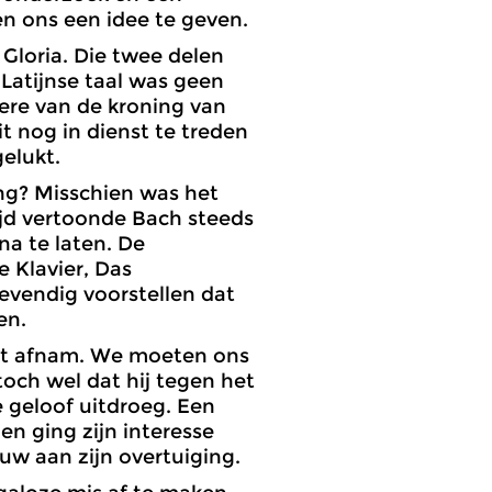
 ons een idee te geven.
 Gloria. Die twee delen
Latijnse taal was geen
 ere van de kroning van
it nog in dienst te treden
gelukt.
ng? Misschien was het
ijd vertoonde Bach steeds
a te laten. De
 Klavier, Das
evendig voorstellen dat
en.
at afnam. We moeten ons
toch wel dat hij tegen het
e geloof uitdroeg. Een
en ging zijn interesse
w aan zijn overtuiging.