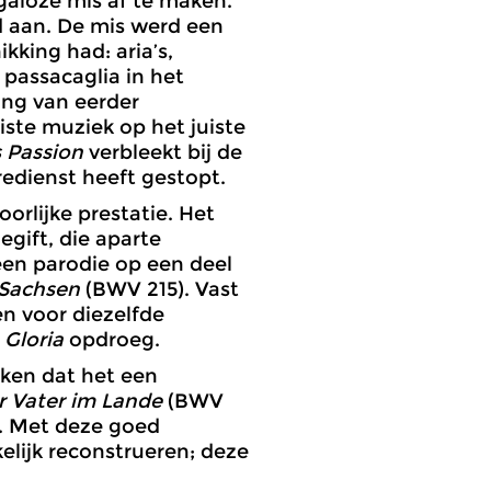
galoze mis af te maken.
nd aan. De mis werd een
kking had: aria’s,
passacaglia in het
ing van eerder
iste muziek op het juiste
 Passion
verbleekt bij de
edienst heeft gestopt.
oorlijke prestatie. Het
gift, die aparte
 een parodie op een deel
 Sachsen
(BWV 215). Vast
en voor diezelfde
n
Gloria
opdroeg.
nken dat het een
er Vater im Lande
(BWV
I. Met deze goed
ijk reconstrueren; deze