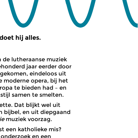
et hij alles.
n de lutheraanse muziek
eehonderd jaar eerder door
 gekomen, eindeloos uit
e moderne opera, bij het
uropa te bieden had – en
stijl samen te smelten.
tte. Dat blijkt wel uit
en bijbel, en uit diepgaand
ie
muziek voorzag.
st een katholieke mis?
s onderzoek en een