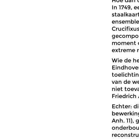
Hoe dan o
In 1749, 
staalkaar
ensembles
Crucifixu
gecompone
moment on
extreme r
Wie de h
Eindhoven
toelichti
van de we
niet toev
Friedrich
Echter: d
bewerking
Anh. 11),
onderbou
reconstru