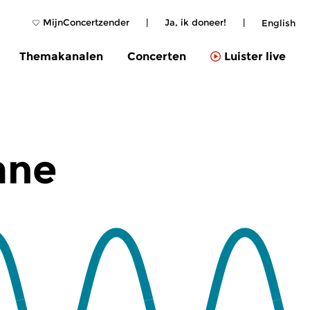
MijnConcertzender
|
Ja, ik doneer!
|
English
Themakanalen
Concerten
Luister live
mne