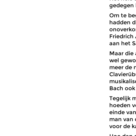
gedegen 
Om te beg
hadden de
onoverkom
Friedrich
aan het S
Maar die 
wel gewoo
meer de n
Clavierüb
musikalis
Bach ook 
Tegelijk
hoeden vo
einde van
man van d
voor de k