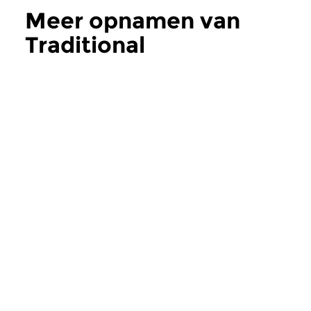
Meer opnamen van
Traditional
Concertzender
Concertzender
Traditionele en
Douze points
nieuwe muziek uit
vr 18 feb 2000
China
Dit zou best een uni
archief kunnen zijn: 
ma 14 jun 2004
Na onze reis door het...
concert waaraan één 
Meer uit dit archief