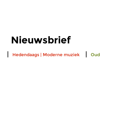
Nieuwsbrief
Hedendaags
|
Moderne muziek
Oud
Willem Wander van
Bijzondere Pas
Nieuwkerk 70 jaar
We zitten weer in d
De Utrechtse componist Willem
tijd, de stille tijd, wa
Wander van Nieuwkerk
18e eeuw geen canta
organiseert op 9 november...
uitgevoerd mochten 