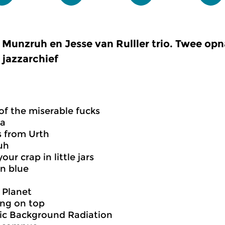
Munzruh en Jesse van Rulller trio. Twee opn
jazzarchief
of the miserable fucks
ma
 from Urth
uh
our crap in little jars
in blue
 Planet
ing on top
c Background Radiation