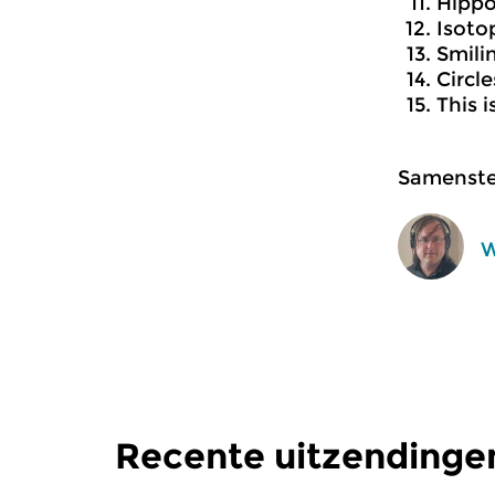
Hipp
Isoto
Smili
Circle
This 
Samenstel
W
Recente uitzendinge