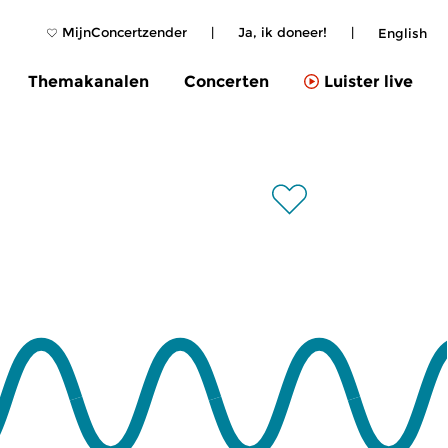
MijnConcertzender
|
Ja, ik doneer!
|
English
Themakanalen
Concerten
Luister live