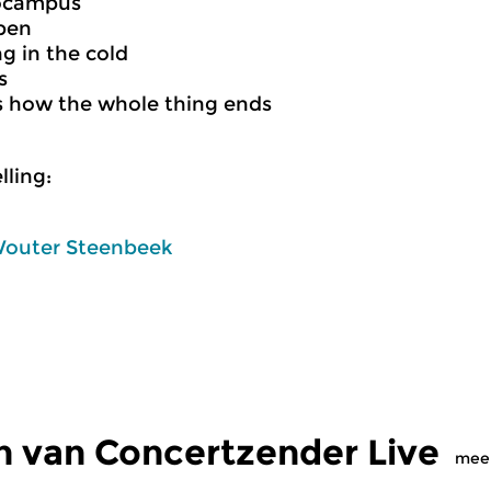
ocampus
pen
ng in the cold
s
is how the whole thing ends
ling:
outer Steenbeek
n van Concertzender Live
mee