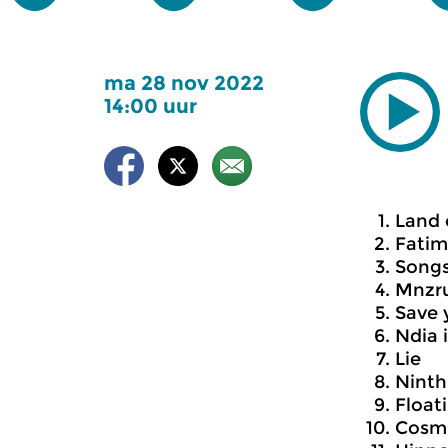
ma 28 nov 2022
14:00 uur
Land 
Fati
Songs
Mnzr
Save y
Ndia 
Lie
Ninth
Float
Cosmi