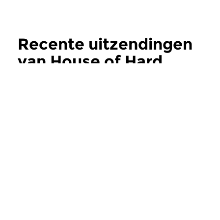
Recente uitzendingen
van House of Hard
Bop
meer
Jazz
Jazz
House of Hard Bop
House of Hard
za 18 jul 2026 17:00 uur
za 20 jun 2026 17
Welkom bij de Concertzender,
Deel II van de hard b
een grenzeloos muziekpodium
rond 100 jaar Miles D
voor avontuurlijke...
jaar John Coltrane.