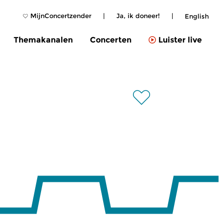
MijnConcertzender
|
Ja, ik doneer!
|
English
Themakanalen
Concerten
Luister live