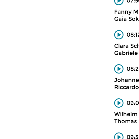
07:5
Fanny Me
Gaia Soko
08:1
Clara Sc
Gabriele
08:2
Johannes
Riccardo
09:0
Wilhelm K
Thomas C
09:3