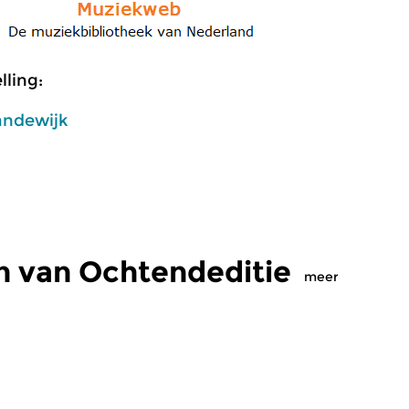
ling:
andewijk
n van Ochtendeditie
meer
Klassiek
Kl