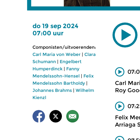
do 19 sep 2024
07:00 uur
Componisten/uitvoerenden:
Carl Maria von Weber
|
Clara
Schumann
|
Engelbert
Humperdinck
|
Fanny
07:0
Mendelssohn-Hensel
|
Felix
Carl Mar
Mendelssohn Bartholdy
|
Roy Good
Johannes Brahms
|
Wilhelm
Kienzl
07:2
Felix Me
Arriaga S