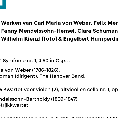
Werken van Carl Maria von Weber, Felix Me
Fanny Mendelssohn-Hensel, Clara Schuman
Wilhelm Kienzl [foto] & Engelbert Humperdi
1 Symfonie nr. 1, J.50 in C gr.t.
ia von Weber (1786-1826).
man (dirigent), The Hanover Band.
5 Kwartet voor violen (2), altviool en cello nr. 1, op
ndelssohn-Bartholdy (1809-1847).
trijkkwartet.