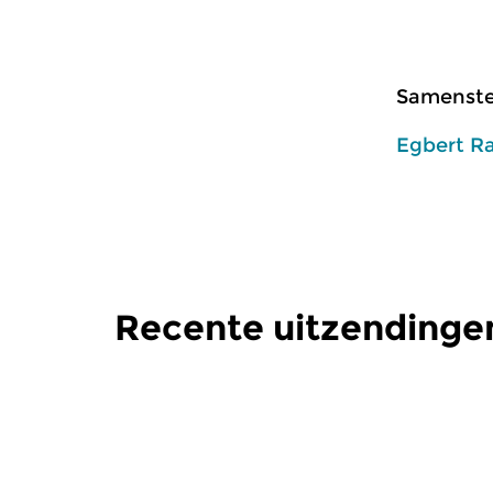
Samenstel
Egbert R
Recente uitzendinge
Klassiek
Klassiek