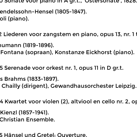
0 Sonate voor piano in A gr.t., ‘Ostersonate’, 1828
ndelssohn-Hensel (1805-1847).
li (piano).
2 Liederen voor zangstem en piano, opus 13, nr. 1 
humann (1819-1896).
 Fontana (sopraan), Konstanze Eickhorst (piano).
5 Serenade voor orkest nr. 1, opus 11 in D gr.t.
 Brahms (1833-1897).
 Chailly (dirigent), Gewandhausorchester Leipzig.
4 Kwartet voor violen (2), altviool en cello nr. 2, o
ienzl (1857-1941).
hristian Ensemble.
5 Hänsel und Gretel: Ouverture.