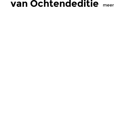
van Ochtendeditie
meer
Klassiek
Klassiek
Ochtendeditie
Ochtendeditie
zo 2 aug 2026 07:00 uur
za 1 aug 2026 07:
Werken van Johann Adolf
Werken van Alessan
Hasse, Anoniem, Johann
Scarlatti, Johann Ku
Christoph Pepusch...
Johann Friedrich Fasc
Meer van
programmamaker Sem