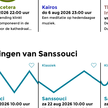
tcetera
Kairos
T
I
2026 22:00 uur
do 6 aug 2026 23:00 uur
ending klinkt
Een meditatie op hedendaagse
v
omponeerd in de
muziek.
De
or de kathedraal...
Du
ingen van Sanssouci
Klassiek
Kl
ci
Sanssouci
S
 2026 10:00 uur
za 22 aug 2026 10:00 uur
z