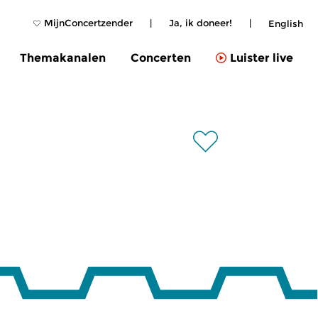
MijnConcertzender
|
Ja, ik doneer!
|
English
Themakanalen
Concerten
Luister live