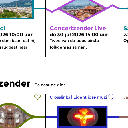
ci
Concertzender Live
S
2026 10:00 uur
do 30 jul 2026 14:00 uur
z
 dankbaar, dat hij
Twee van de populairste
Op
eruggaat naar
folkgenres samen.
tzender
Ga naar de gids
Crosslinks
|
Eigentijdse muziek
Ja