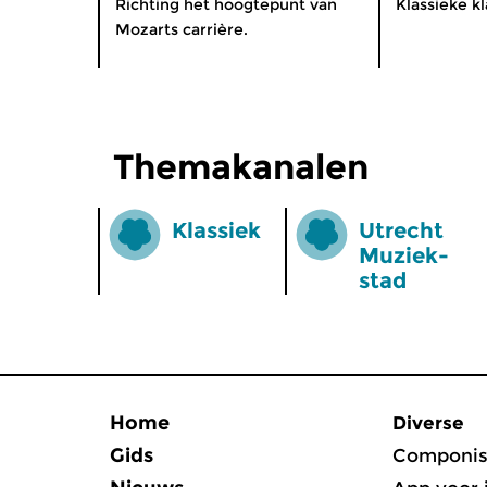
Richting het hoogtepunt van
Klassieke k
Mozarts carrière.
Themakanalen
Klassiek
Utrecht
Muziek­
stad
Home
Diverse
Gids
Componis