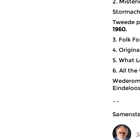
2. Mister
Stormach
Tweede p
1960.
3. Folk F
4. Origin
5. What 
6. All th
Wederom 
Eindeloos
--
Samenstel
J