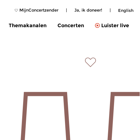
MijnConcertzender
|
Ja, ik doneer!
|
English
Themakanalen
Concerten
Luister live