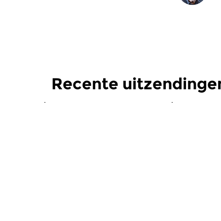
Recente uitzendingen
Jazz
Jazz
Past, Present & Future
Past, Pr
za 30 aug 2025 14:00 uur
za 31 mei
Past, Present, Future; een
Past, Prese
drieluik over toen, nu en later.
drieluik ove