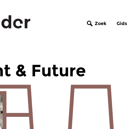
Zoek
Gids
nt & Future