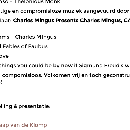
ioso – Thelonious Monk
tige en compromisloze muziek aangevuurd door 
laat:
Charles Mingus Presents Charles Mingus, 
orms – Charles MIngus
al Fables of Faubus
Love
e things you could be by now if Sigmund Freud’s 
compomisloos. Volkomen vrij en toch geconstru
!
ling & presentatie:
aap van de Klomp