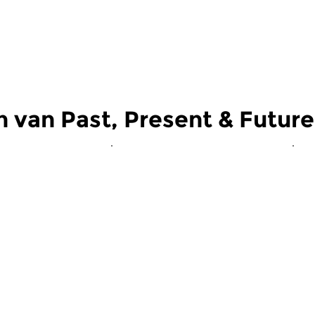
 van Past, Present & Future
Jazz
Ja
esent & Future
Past, Present & Future
P
 2025 14:00 uur
za 29 mrt 2025 14:00 uur
z
nt, Futuer; een
Een drieluik over toen, nu en
Ee
r toen, nu en later.
later; In het voorjaar van 1960
la
maakte Miles Davis met zijn...