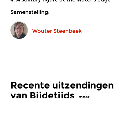
Samenstelling:
Wouter Steenbeek
Recente uitzendingen
van Bijdetijds
meer
Hedendaags
|
Eigentijdse muziek
Hedendaags