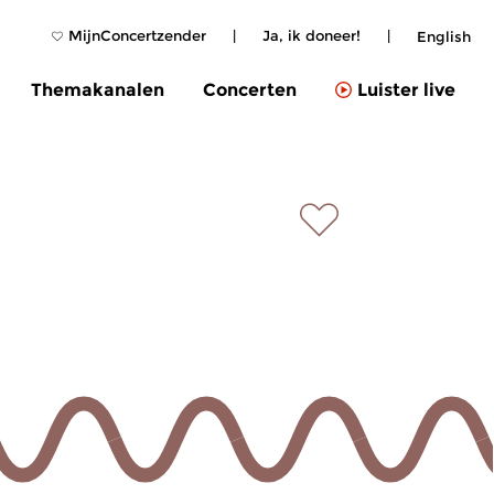
MijnConcertzender
|
Ja, ik doneer!
|
English
Themakanalen
Concerten
Luister live