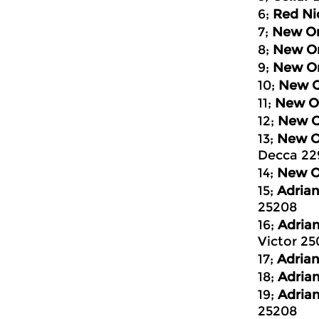
6;
Red Ni
7;
New Or
8;
New Or
9;
New Or
10;
New O
11;
New O
12;
New O
13;
New O
Decca 22
14;
New O
15;
Adrian
25208
16;
Adrian
Victor 25
17;
Adrian
18;
Adrian
19;
Adrian
25208