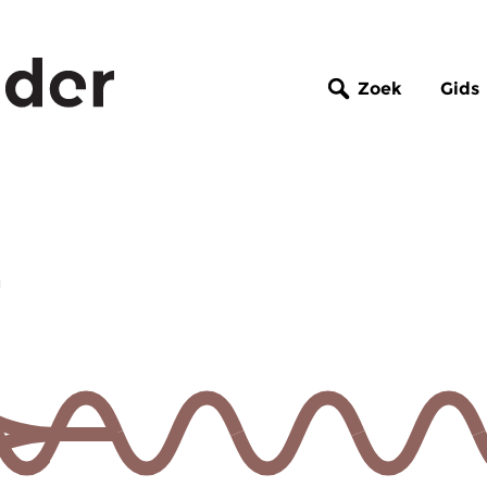
Zoek
Gids
z