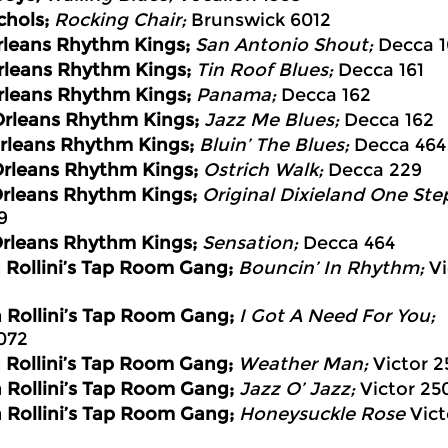
chols;
Rocking Chair;
Brunswick 6012
leans Rhythm Kings;
San Antonio Shout;
Decca 1
leans Rhythm Kings;
Tin Roof Blues;
Decca 161
leans Rhythm Kings;
Panama;
Decca 162
rleans Rhythm Kings;
Jazz Me Blues;
Decca 162
rleans Rhythm Kings;
Bluin’ The Blues;
Decca 464
rleans Rhythm Kings;
Ostrich Walk;
Decca 229
rleans Rhythm Kings;
Original Dixieland One Ste
9
rleans Rhythm Kings;
Sensation;
Decca 464
 Rollini’s Tap Room Gang;
Bouncin’ In Rhythm;
Vi
 Rollini’s Tap Room Gang;
I Got A Need For You;
072
 Rollini’s Tap Room Gang;
Weather Man;
Victor 
 Rollini’s Tap Room Gang;
Jazz O’ Jazz;
Victor 25
 Rollini’s Tap Room Gang;
Honeysuckle Rose
Vict