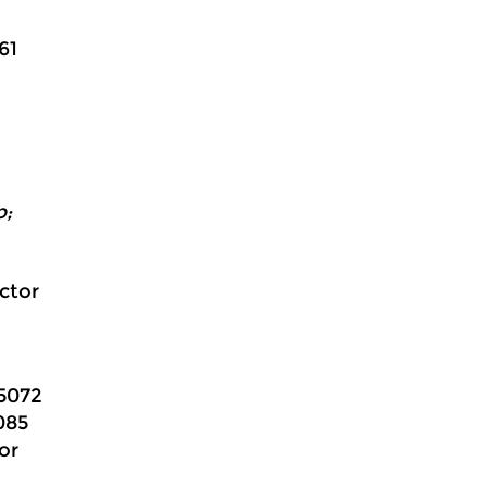
61
p;
ctor
25072
085
or