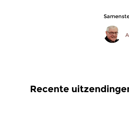
Samenstel
A
Recente uitzendingen
Jazz
Jazz