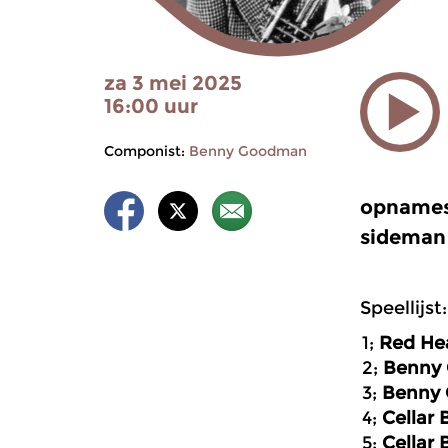
za 3 mei 2025
16:00 uur
Componist:
Benny Goodman
opnamese
sideman 
Speellijst:
1;
Red He
2;
Benny 
3;
Benny 
4;
Cellar 
5;
Cellar 