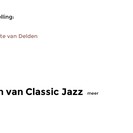
ling:
te van Delden
 van Classic Jazz
meer
Jazz
Ja