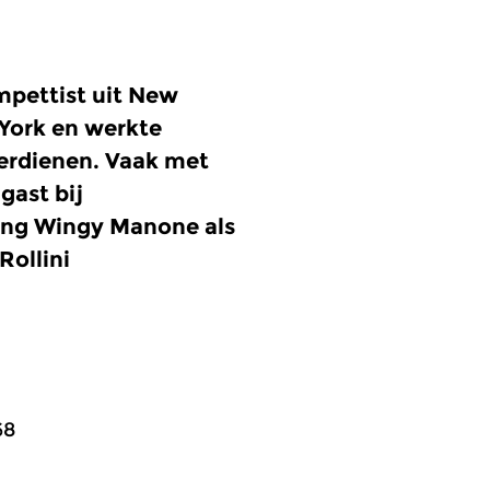
mpettist uit New
York en werkte
verdienen. Vaak met
gast bij
ding Wingy Manone als
Rollini
68