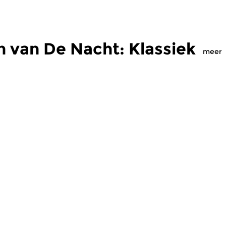
 van De Nacht: Klassiek
meer
Klassiek
Kl
: Klassiek
De Nacht: Klassiek
D
 2018 01:00 uur
vr 12 jan 2018 01:00 uur
v
 Debussy,
Werken van Vivaldi,
We
i, Rachmaninov,
Rachmaninov, Copland, Ligeti,
Ho
 Doyle...
Grieg, Pierné, Schulhoff...
Mi