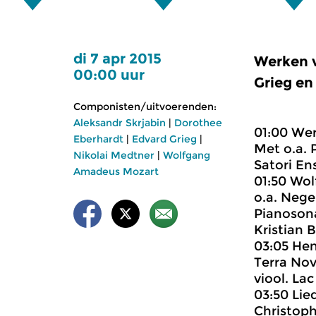
di 7 apr 2015
Werken v
00:00 uur
Grieg en
Componisten/uitvoerenden:
Aleksandr Skrjabin
|
Dorothee
01:00 We
Eberhardt
|
Edvard Grieg
|
Met o.a. P
Nikolai Medtner
|
Wolfgang
Satori En
Amadeus Mozart
01:50 Wo
o.a. Nege
Pianosona
Kristian 
03:05 Hen
Terra Nov
viool. La
03:50 Lie
Christoph