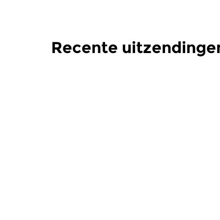
Recente uitzendingen
Klassiek
Klassiek
De Nacht: Klassiek
De Nacht
di 30 jan 2018 00:00 uur
vr 26 jan
Werken van Lucia Ronchetti,
Werken van
Copland, Carter, Corigliano,
Szymanowsk
Cabezon, Coprario, Helen...
Kockelmans,