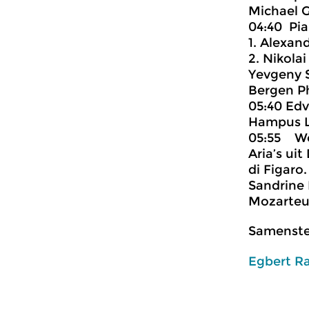
Michael G
04:40 Pia
1. Alexand
2. Nikolai
Yevgeny S
Bergen Ph
05:40 Edv
Hampus Li
05:55 Wo
Aria’s ui
di Figaro.
Sandrine 
Mozarteum
Samenstel
Egbert R