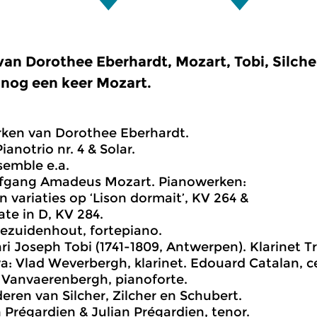
an Dorothee Eberhardt, Mozart, Tobi, Silcher
 nog een keer Mozart.
rken van Dorothee Eberhardt.
ianotrio nr. 4 & Solar.
semble e.a.
lfgang Amadeus Mozart. Pianowerken:
n variaties op ‘Lison dormait’, KV 264 &
te in D, KV 284.
Bezuidenhout, fortepiano.
ri Joseph Tobi (1741-1809, Antwerpen). Klarinet Tri
a: Vlad Weverbergh, klarinet. Edouard Catalan, ce
c Vanvaerenbergh, pianoforte.
deren van Silcher, Zilcher en Schubert.
 Prégardien & Julian Prégardien, tenor.