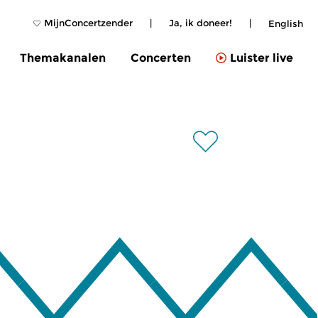
MijnConcertzender
|
Ja, ik doneer!
|
English
Themakanalen
Concerten
Luister live