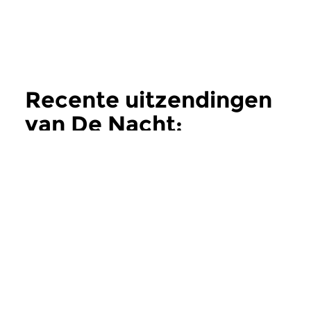
Recente uitzendingen
van De Nacht:
Hedendaags
meer
Hedendaags
Hedendaags
De Nacht:
De Nacht:
Hedendaags
Hedendaags
do 11 jun 2026 02:00 uur
do 28 mei 2026 0