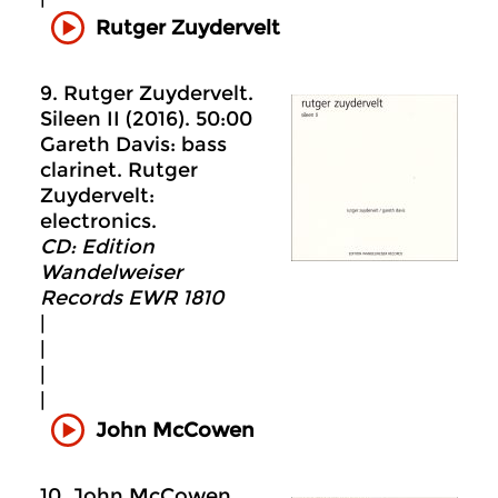
Rutger Zuydervelt
9. Rutger Zuydervelt.
Sileen II (2016). 50:00
Gareth Davis: bass
clarinet. Rutger
Zuydervelt:
electronics.
CD: Edition
Wandelweiser
Records EWR 1810
|
|
|
|
John McCowen
10. John McCowen.