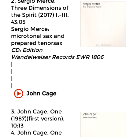
2. Sergio Merce.
Three Dimensions of
the Spirit (2017) I.-III.
43:05
Sergio Merce:
microtonal sax and
prepared tenorsax
CD: Edition
Wandelweiser Records EWR 1806
|
|
|
|
John Cage
3. John Cage. One
(1987)(first version).
10:13
4. John Cage. One