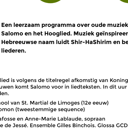
Een leerzaam programma over oude muziek.
Salomo en het Hooglied. Muziek geïnspireer
Hebreeuwse naam luidt Shir-HaShirim en be
liederen.
ied is volgens de titelregel afkomstig van Konin
wen komt Salomo voor in liedteksten. In dit uur
den.
hool van St. Martial de Limoges (12e eeuw)
alomon (tweestemmige sequence)
afosse en Anne-Marie Lablaude, sopraan
re de Jessé. Ensemble Gilles Binchois. Glossa GC