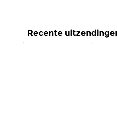
Recente uitzending
Oud
|
Barok
Oud
|
Midd
Documento
Docume
do 16 jul 2026 21:00 uur
do 18 jun
Festival Oude Muziek 2026:
Festival Ou
Giving Voice, deel 3. We horen
Giving voic
drie optredende ensembles...
onder meer