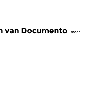
en van Documento
meer
eleeuwse muziek
Oud
|
Barok
O
nto
Documento
D
 2026 21:00 uur
do 4 jun 2026 21:00 uur
d
de Muziek 2026:
Giving Voice afl. 1. Het komende
In
e, deel 2. We horen
uur kunt u luisteren naar het
Do
 twee ensembles...
eerste deel van de serie...
ee