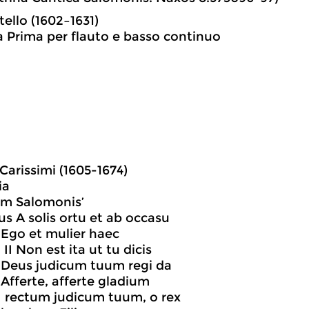
tello (1602–1631)
a Prima per flauto e basso continuo
arissimi (1605-1674)
ia
cum Salomonis’
us A solis ortu et ab occasu
I Ego et mulier haec
, II Non est ita ut tu dicis
 Deus judicum tuum regi da
Afferte, afferte gladium
II rectum judicum tuum, o rex