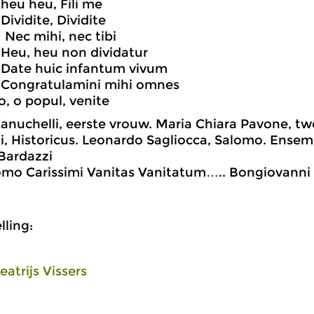
 heu heu, Fili me
Dividite, Dividite
I Nec mihi, nec tibi
I Heu, heu non dividatur
 Date huic infantum vivum
I Congratulamini mihi omnes
o, o popul, venite
anuchelli, eerste vrouw. Maria Chiara Pavone, t
i, Historicus. Leonardo Sagliocca, Salomo. Ensemb
Bardazzi
mo Carissimi Vanitas Vanitatum….. Bongiovanni 
ling:
eatrijs Vissers