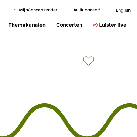
MijnConcertzender
|
Ja, ik doneer!
|
English
Themakanalen
Concerten
Luister live