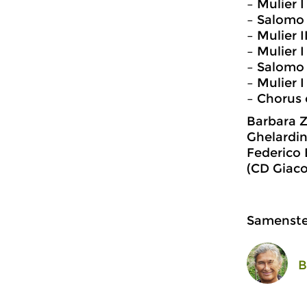
– Mulier I
– Salomo 
– Mulier I
– Mulier 
– Salomo
– Mulier 
– Chorus 
Barbara Z
Ghelardin
Federico 
(CD Giaco
Samenstel
B