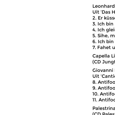
Leonhard 
Uit ‘Das 
2. Er küs
3. Ich bi
4. Ich gle
5. Sihe, 
6. Ich bi
7. Fahet 
Capella L
(CD Jungf
Giovanni 
Uit ‘Cant
8. Antifo
9. Antifo
10. Antifo
11. Antif
Palestri
(CD Pales