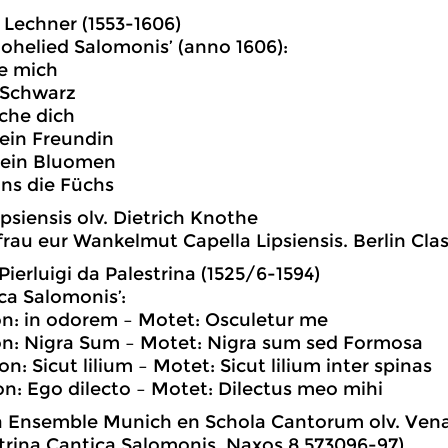
Lechner (1553-1606)
Hohelied Salomonis’ (anno 1606):
se mich
n Schwarz
iche dich
mein Freundin
n ein Bluomen
uns die Füchs
ipsiensis olv. Dietrich Knothe
rau eur Wankelmut Capella Lipsiensis. Berlin Cla
Pierluigi da Palestrina (1525/6-1594)
ica Salomonis’:
on: in odorem – Motet: Osculetur me
on: Nigra Sum – Motet: Nigra sum sed Formosa
on: Sicut lilium – Motet: Sicut lilium inter spinas
oon: Ego dilecto – Motet: Dilectus meo mihi
na Ensemble Munich en Schola Cantorum olv. Ven
trina Cantica Salomonis. Naxos 8.573096-97)