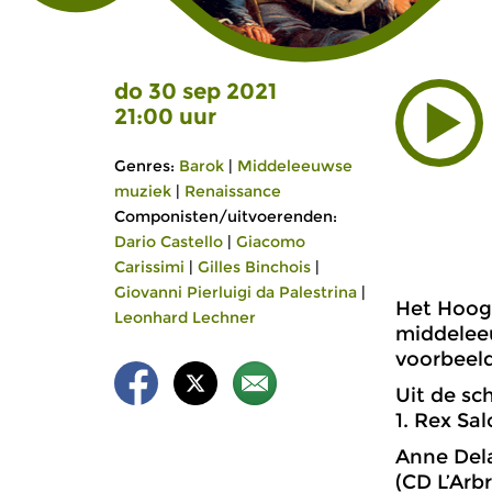
do 30 sep 2021
21:00 uur
Genres:
Barok
|
Middeleeuwse
muziek
|
Renaissance
Componisten/uitvoerenden:
Dario Castello
|
Giacomo
Carissimi
|
Gilles Binchois
|
Giovanni Pierluigi da Palestrina
|
Het Hoogl
Leonhard Lechner
middeleeu
voorbeel
Uit de sc
1. Rex S
Anne Del
(CD L’Arb