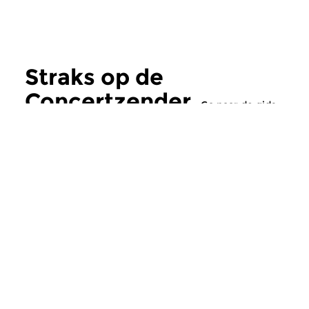
Straks op de
Concertzender
Ga naar de gids
Klassiek
Klassiek
Tussen Droom en
In de Schijnwe
Daad
zo 9 aug 2026 16
De Franse cellist Pie
zo 9 aug 2026 15:00 uur
In deze uitzending 3 werken
Fournier (1906-1986),
van de Italiaanse componist...
3.