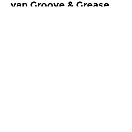
van Groove & Grease
meer
Jazz
Jazz
Groove & Grease
Groove & Grea
za 16 aug 2025 16:00 uur
za 19 jul 2025 16:
Soul Jazz vanaf de jaren ’50;
Soul Jazz vanaf de ja
Vandaag de allerlaatste
Eddy Louiss Vandaag
aflevering van het programma...
aflevering over EDDY
Meer van