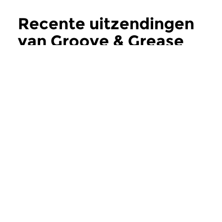
Recente uitzendingen
van Groove & Grease
meer
Jazz
Jazz
Groove & Grease
Groove & Grea
za 16 aug 2025 16:00 uur
za 19 jul 2025 16:
Soul Jazz vanaf de jaren ’50;
Soul Jazz vanaf de ja
Vandaag de allerlaatste
Eddy Louiss Vandaag
aflevering van het programma...
aflevering over EDDY