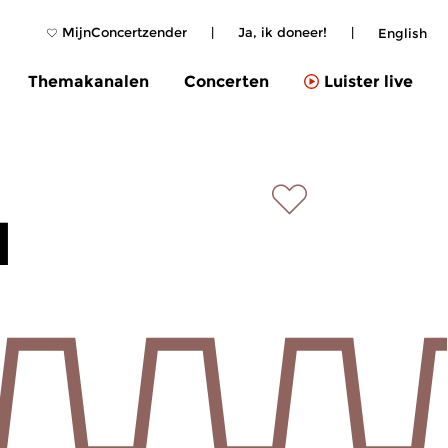
MijnConcertzender
|
Ja, ik doneer!
|
English
Themakanalen
Concerten
Luister live
d