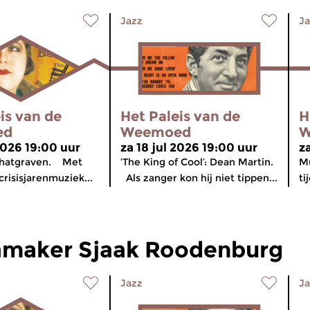
Jazz
Ja
is van de
Het Paleis van de
H
ed
Weemoed
W
2026 19:00 uur
za 18 jul 2026 19:00 uur
z
chatgraven. Met
‘The King of Cool’: Dean Martin.
Mu
risisjarenmuziek...
Als zanger kon hij niet tippen...
ti
maker Sjaak Roodenburg
Jazz
Ja