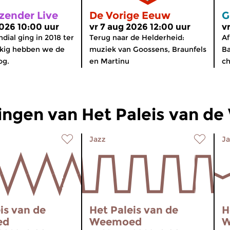
zender Live
De Vorige Eeuw
G
2026 10:00 uur
vr 7 aug 2026 12:00 uur
v
dial ging in 2018 ter
Terug naar de Helderheid:
Af
kkig hebben we de
muziek van Goossens, Braunfels
B
og.
en Martinu
ch
ingen van Het Paleis van 
Jazz
Ja
is van de
Het Paleis van de
H
ed
Weemoed
W