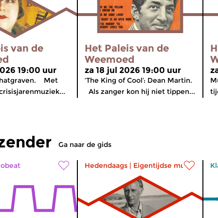
is van de
Het Paleis van de
H
ed
Weemoed
W
2026 19:00 uur
za 18 jul 2026 19:00 uur
z
chatgraven. Met
‘The King of Cool’: Dean Martin.
Mu
risisjarenmuziek...
Als zanger kon hij niet tippen...
ti
tzender
Ga naar de gids
robeat
Hedendaags
|
Eigentijdse muziek
Kl