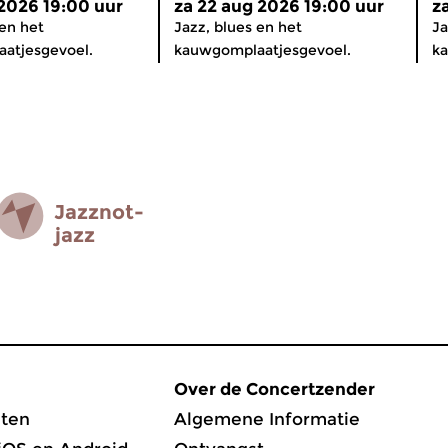
 2026 19:00 uur
za 22 aug 2026 19:00 uur
z
 en het
Jazz, blues en het
Ja
atjesgevoel.
kauwgomplaatjesgevoel.
k
Jazz­not­
jazz
Over de Concertzender
ten
Algemene Informatie