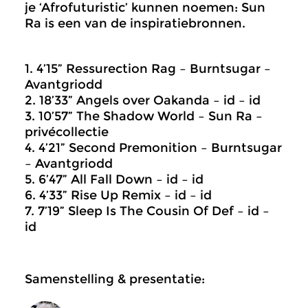
je ‘Afrofuturistic’ kunnen noemen: Sun
Ra is een van de inspiratiebronnen.
1. 4’15” Ressurection Rag – Burntsugar –
Avantgriodd
2. 18’33” Angels over Oakanda – id – id
3. 10’57” The Shadow World – Sun Ra –
privécollectie
4. 4’21” Second Premonition – Burntsugar
– Avantgriodd
5. 6’47” All Fall Down – id – id
6. 4’33” Rise Up Remix – id – id
7. 7’19” Sleep Is The Cousin Of Def – id –
id
Samenstelling & presentatie: