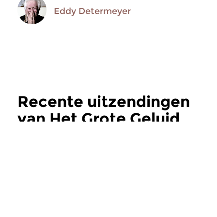
Eddy Determeyer
Recente uitzendingen
van Het Grote Geluid
meer
Jazz
Jazz
|
Blues