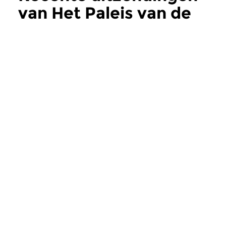
van Het Paleis van de
Weemoed
meer
Jazz
Jazz
Het Paleis van de
Het Paleis van
Weemoed
Weemoed
za 8 aug 2026 19:00 uur
za 1 aug 2026 19:
‘Marie!’ Een ode aan Marie in
Muzikaal Schatgrav
soorten en maten...
een sprekende Frank 
Meer van