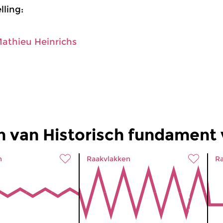
ling:
athieu Heinrichs
 van Historisch fundament 
n
Raakvlakken
Ra