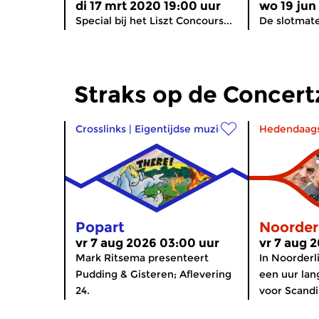
di 17 mrt 2020 19:00 uur
wo 19 jun
Special bij het Liszt Concours...
De slotmate
Straks op de Concer
Crosslinks
|
Eigentijdse muziek
Hedendaag
Popart
Noorder
vr 7 aug 2026 03:00 uur
vr 7 aug 
Mark Ritsema presenteert
In Noorderl
Pudding & Gisteren; Aflevering
een uur lan
24.
voor Scandi