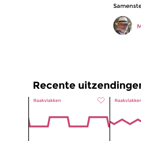
Samenstel
M
Recente uitzendingen
Raakvlakken
Raakvlakke