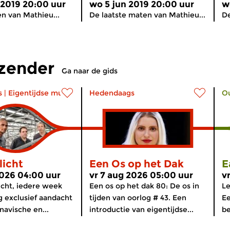
 2019 20:00 uur
wo 5 jun 2019 20:00 uur
w
n van Mathieu...
De laatste maten van Mathieu...
De
tzender
Ga naar de gids
s
|
Eigentijdse muziek
Hedendaags
O
licht
Een Os op het Dak
E
2026 04:00 uur
vr 7 aug 2026 05:00 uur
v
icht, iedere week
Een os op het dak 80: De os in
Le
g exclusief aandacht
tijden van oorlog # 43. Een
Ee
navische en...
introductie van eigentijdse...
be