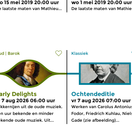
o 15 mei 2019 20:00 uur
wo 1 mei 2019 20:00 uur
 laatste maten van Mathieu...
De laatste maten van Mathieu
ud
|
Barok
Klassiek
arly Delights
Ochtendeditie
r 7 aug 2026 06:00 uur
vr 7 aug 2026 07:00 uur
kkernijen uit de oude muziek.
Werken van Carolus Antoniu
n uur bekende en minder
Fodor, Friedrich Kuhlau, Niel
kende oude muziek. Uit...
Gade (zie afbeelding)...