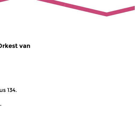
Orkest van
s 134.
.