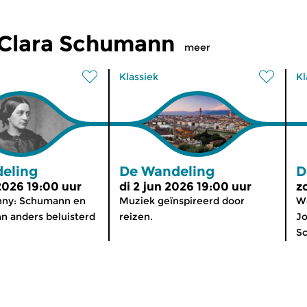
 Clara Schumann
meer
Klassiek
Kl
eling
De Wandeling
D
 2026 19:00 uur
di 2 jun 2026 19:00 uur
z
anny: Schumann en
Muziek geïnspireerd door
We
n anders beluisterd
reizen.
Jo
Sc