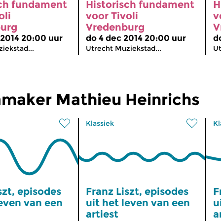
sch fundament
Historisch fundament
H
oli
voor Tivoli
v
urg
Vredenburg
V
 2014 20:00 uur
do 4 dec 2014 20:00 uur
d
iekstad...
Utrecht Muziekstad...
Ut
maker Mathieu Heinrichs
Klassiek
Kl
szt, episodes
Franz Liszt, episodes
F
leven van een
uit het leven van een
u
artiest
a