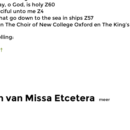
ay, o God, is holy Z60
rciful unto me Z4
that go down to the sea in ships Z57
en The Choir of New College Oxford en The King’s
ling:
 †
n van Missa Etcetera
meer
Oud
|
Renaissance
O