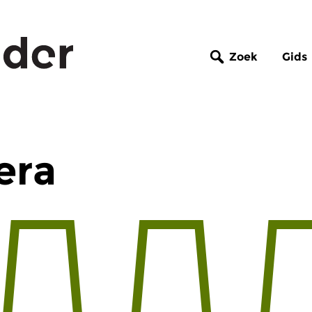
Zoek
Gids
era