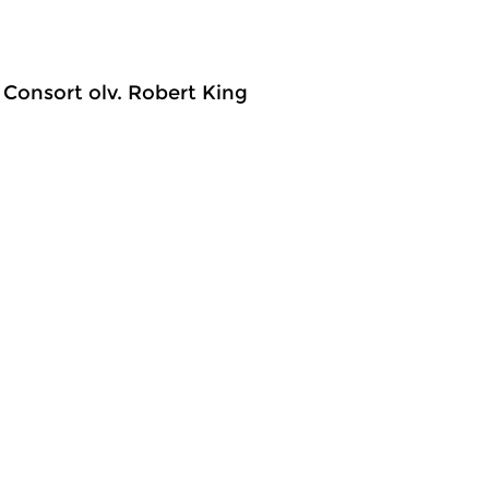
 Consort olv. Robert King
ud
|
Middeleeuwse muziek
Oud
|
Barok
meer info