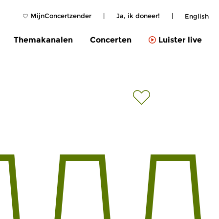
MijnConcertzender
|
Ja, ik doneer!
|
English
Themakanalen
Concerten
Luister live