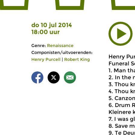
do 10 jul 2014
18:00 uur
Genre:
Renaissance
Componisten/uitvoerenden:
Henry Pur
Henry Purcell
|
Robert King
Funeral S
1. Man th
2. In the 
3. Thou k
4. Thou k
5. Canzo
6. Drum R
Kleinere 
7. I was 
8. Save m
9. Te Deu