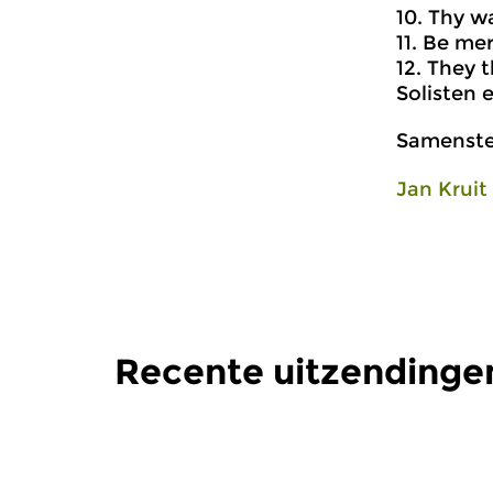
10. Thy w
11. Be me
12. They 
Solisten 
Samenstel
Jan Kruit
Recente uitzendinge
Oud
|
Barok
Oud
|
Barok