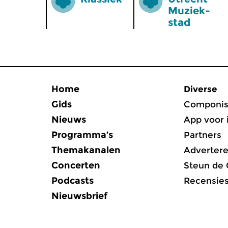
Muziek­
stad
Home
Diverse
Gids
Componis
Nieuws
App voor 
Programma’s
Partners
Themakanalen
Adverter
Concerten
Steun de
Podcasts
Recensie
Nieuwsbrief