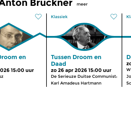
Anton Bruckner
meer
Klassiek
Kl
Droom en
Tussen Droom en
D
Daad
z
We
2026 15:00 uur
zo 26 apr 2026 15:00 uur
sz
De Serieuze Duitse Communist:
Jo
Karl Amadeus Hartmann
Sc