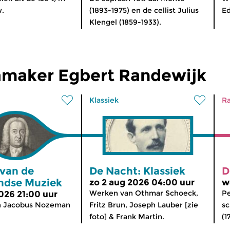
w.
(1893-1975) en de cellist Julius
Ed
Klengel (1859-1933).
maker Egbert Randewijk
Klassiek
Ra
 van de
De Nacht: Klassiek
D
ndse Muziek
zo 2 aug 2026 04:00 uur
w
Werken van Othmar Schoeck,
Pe
2026 21:00 uur
n Jacobus Nozeman
Fritz Brun, Joseph Lauber [zie
sc
foto] & Frank Martin.
(1