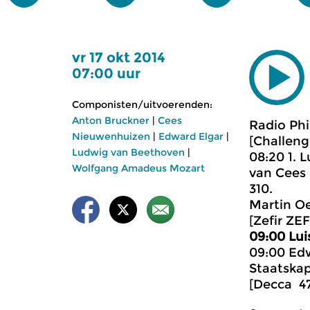
vr 17 okt 2014
07:00 uur
Componisten/uitvoerenden:
Anton Bruckner
|
Cees
Radio Phi
Nieuwenhuizen
|
Edward Elgar
|
[Challeng
Ludwig van Beethoven
|
08:20 1. 
Wolfgang Amadeus Mozart
van Cees 
310.
Martin Oe
[Zefir ZE
09:00 Lui
09:00 Edw
Staatskap
[Decca 47