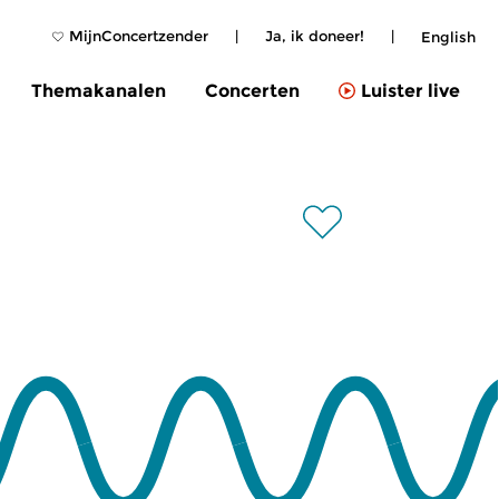
MijnConcertzender
|
Ja, ik doneer!
|
English
Themakanalen
Concerten
Luister live