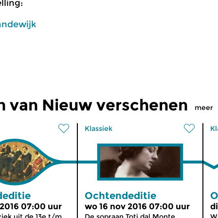
ling:
andewijk
n van Nieuw verschenen
meer
Klassiek
Kl
editie
Ochtendeditie
O
 2016 07:00 uur
wo 16 nov 2016 07:00 uur
d
ek uit de 13e t/m
De sopraan Toti dal Monte
We