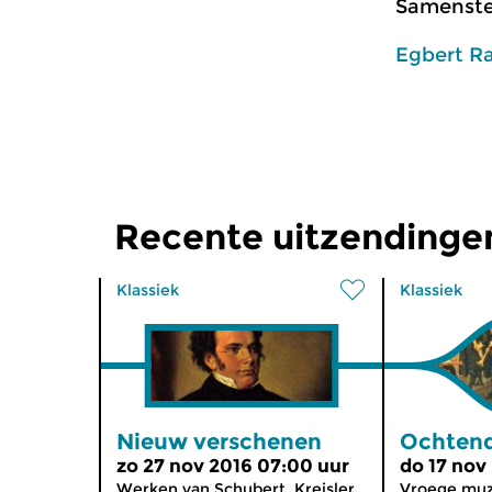
Samenstel
Egbert R
Recente uitzendinge
Klassiek
Klassiek
Nieuw verschenen
Ochtend
zo 27 nov 2016 07:00 uur
do 17 nov
Werken van Schubert, Kreisler,
Vroege muzi