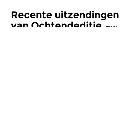
Recente uitzendingen
van Ochtendeditie
meer
Klassiek
Klassiek
Ochtendeditie
Ochtendeditie
zo 2 aug 2026 07:00 uur
za 1 aug 2026 07:
Werken van Johann Adolf
Werken van Alessan
Hasse, Anoniem, Johann
Scarlatti, Johann Ku
Christoph Pepusch...
Johann Friedrich Fasc