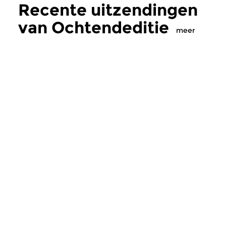
Recente uitzendingen
van Ochtendeditie
meer
Klassiek
Klassiek
Ochtendeditie
Ochtendeditie
zo 2 aug 2026 07:00 uur
za 1 aug 2026 07:
Werken van Johann Adolf
Werken van Alessan
Hasse, Anoniem, Johann
Scarlatti, Johann Ku
Christoph Pepusch...
Johann Friedrich Fasc
Meer van