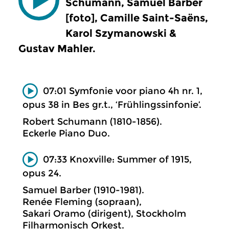
Schumann, Samuel Barber
[foto], Camille Saint-Saëns,
Karol Szymanowski &
Gustav Mahler.
07:01 Symfonie voor piano 4h nr. 1,
opus 38 in Bes gr.t., ‘Frühlingssinfonie’.
Robert Schumann (1810-1856).
Eckerle Piano Duo.
07:33 Knoxville: Summer of 1915,
opus 24.
Samuel Barber (1910-1981).
Renée Fleming (sopraan),
Sakari Oramo (dirigent), Stockholm
Filharmonisch Orkest.