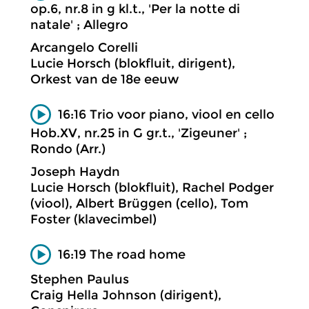
op.6, nr.8 in g kl.t., 'Per la notte di
natale' ; Allegro
Arcangelo Corelli
Lucie Horsch (blokfluit, dirigent),
Orkest van de 18e eeuw
16:16 Trio voor piano, viool en cello
Hob.XV, nr.25 in G gr.t., 'Zigeuner' ;
Rondo (Arr.)
Joseph Haydn
Lucie Horsch (blokfluit), Rachel Podger
(viool), Albert Brüggen (cello), Tom
Foster (klavecimbel)
16:19 The road home
Stephen Paulus
Craig Hella Johnson (dirigent),