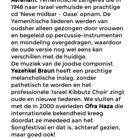
Avraham
, Yemenitische zangeres die in
1948 naar Israel verhuisde en prachtige
cd ‘Neve midbar – Oase’ opnam. De
Yemenitische liederen werden van
oudsher alleen gezongen door vrouwen
en begeleid op percussie-instrumenten
en mondeling overgedragen, waardoor
de oude versie nog wel eens kan
verschillen met de huidige.
De muziek van de joodse componist
Yezehkel Braun
heeft een prachtige
melancholische inslag, zonder
pathetisch te worden en het
professionele ‘Israel Kibbutz Choir’ zingt
oude en nieuwe liederen. We sluiten af
met de in 2000 overleden
Ofra Haza
die
internationele bekendheid kreeg
doordat ze meedeed aan het
Songfestival en dat is, achteraf gezien,
maar goed ook!