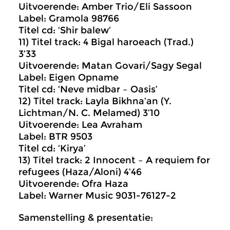
Uitvoerende: Amber Trio/Eli Sassoon
Label: Gramola 98766
Titel cd: ‘Shir balew’
11) Titel track: 4 Bigal haroeach (Trad.)
3’33
Uitvoerende: Matan Govari/Sagy Segal
Label: Eigen Opname
Titel cd: ‘Neve midbar – Oasis’
12) Titel track: Layla Bikhna’an (Y.
Lichtman/N. C. Melamed) 3’10
Uitvoerende: Lea Avraham
Label: BTR 9503
Titel cd: ‘Kirya’
13) Titel track: 2 Innocent – A requiem for
refugees (Haza/Aloni) 4’46
Uitvoerende: Ofra Haza
Label: Warner Music 9031-76127-2
Samenstelling & presentatie: