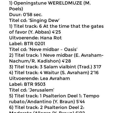
1) Openingstune WERELDMUZE (M.
Poels)
Duur: 0’58 sec.
Titel cd: ‘Singing Dew’
1) Titel track: 6 At the time that the gates
of favor (Y. Abbas) 4’25
Uitvoerende: Hana Rot
Label: BTR 0201
Titel cd: ‘Neve midbar – Oasis’
2) Titel track: 1 Neve midbar (E. Avraham-
Nachum/R. Kadishon) 4’28
3) Titel track: 3 Salam vialbint (Trad.) 3’17
4) Titel track: 4 Waitur (S. Avraham) 2’16
Uitvoerende: Lea Avraham
Label: BTR 9503
Titel cd: ‘Jerusalem’
5) Titel track: 1 Psalterion Deel 1: Tempo
rubato/Andantino (Y. Braun) 5’44
6) Titel track: 2 Psalterion Deel 2: