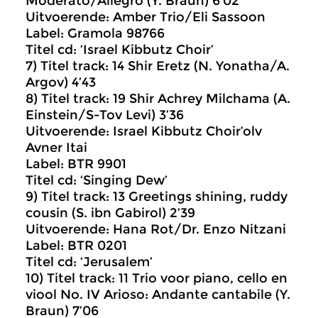
Moderato/Allegro (Y. Braun) 6’02
Uitvoerende: Amber Trio/Eli Sassoon
Label: Gramola 98766
Titel cd: ‘Israel Kibbutz Choir’
7) Titel track: 14 Shir Eretz (N. Yonatha/A.
Argov) 4’43
8) Titel track: 19 Shir Achrey Milchama (A.
Einstein/S-Tov Levi) 3’36
Uitvoerende: Israel Kibbutz Choir’olv
Avner Itai
Label: BTR 9901
Titel cd: ‘Singing Dew’
9) Titel track: 13 Greetings shining, ruddy
cousin (S. ibn Gabirol) 2’39
Uitvoerende: Hana Rot/Dr. Enzo Nitzani
Label: BTR 0201
Titel cd: ‘Jerusalem’
10) Titel track: 11 Trio voor piano, cello en
viool No. IV Arioso: Andante cantabile (Y.
Braun) 7’06