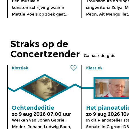
Een muzikale
Troubadours en sing
kunstomschrijving waarin
singwriters: Zulya, 
Mattie Poels op zoek gaat...
Peón, Ait Menguillet,
Straks op de
Concertzender
Ga naar de gids
Klassiek
Klassiek
Ochtendeditie
Het pianoateli
zo 9 aug 2026 07:00 uur
zo 9 aug 2026 10
Werken van Johan Gabriel
In dit Pianoatelier st
Meder, Johann Ludwig Bach,
Sonate in G groot D