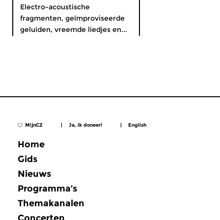
Electro-acoustische
fragmenten, geïmproviseerde
geluiden, vreemde liedjes en...
MijnCZ
|
Ja, ik doneer!
|
English
Home
Gids
Nieuws
Programma’s
Themakanalen
Concerten