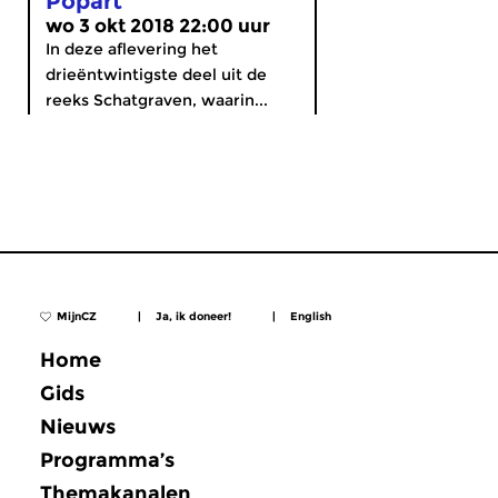
Popart
wo 3 okt 2018 22:00 uur
In deze aflevering het
drieëntwintigste deel uit de
reeks Schatgraven, waarin...
MijnCZ
|
Ja, ik doneer!
|
English
Home
Gids
Nieuws
Programma’s
Themakanalen