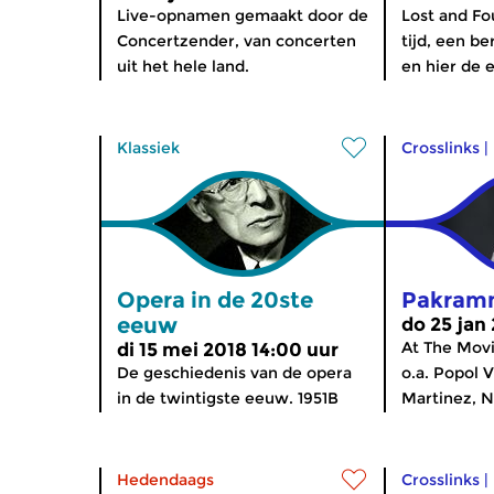
Live-opnamen gemaakt door de
Lost and Fo
Concertzender, van concerten
tijd, een b
uit het hele land.
en hier de ei
Klassiek
Crosslinks
|
Opera in de 20ste
Pakram
eeuw
do 25 jan
At The Mov
di 15 mei 2018 14:00 uur
De geschiedenis van de opera
o.a. Popol 
in de twintigste eeuw. 1951B
Martinez, N
Hedendaags
Crosslinks
|