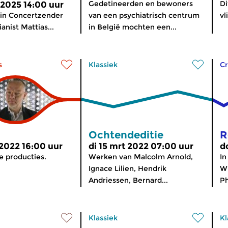
Gedetineerden en bewoners
Di
 2025 14:00 uur
in Concertzender
van een psychiatrisch centrum
vl
ianist Mattias...
in België mochten een...
s
Klassiek
Cr
Ochtendeditie
R
 2022 16:00 uur
di 15 mrt 2022 07:00 uur
d
 producties.
Werken van Malcolm Arnold,
In
Ignace Lilien, Hendrik
Wh
Andriessen, Bernard...
Ph
Klassiek
Kl