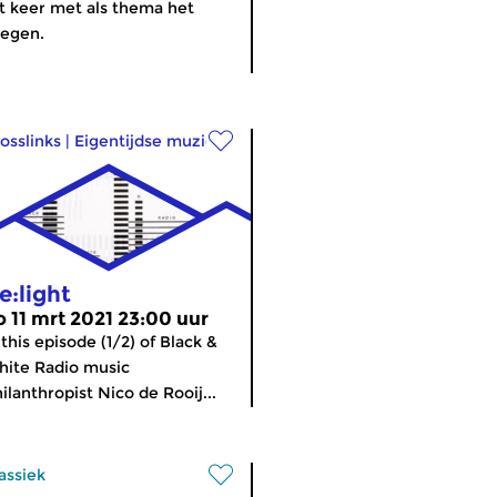
t keer met als thema het
iegen.
osslinks
|
Eigentijdse muziek
e:light
o 11 mrt 2021 23:00 uur
 this episode (1/2) of Black &
ite Radio music
ilanthropist Nico de Rooij...
assiek