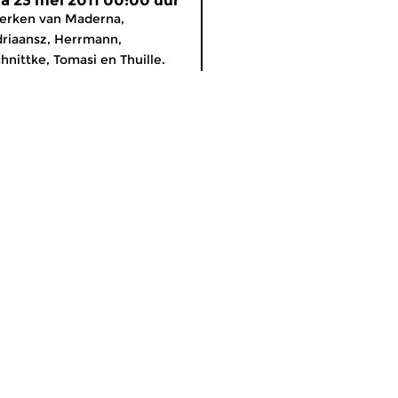
a 23 mei 2011 00:00 uur
erken van Maderna,
riaansz, Herrmann,
hnittke, Tomasi en Thuille.