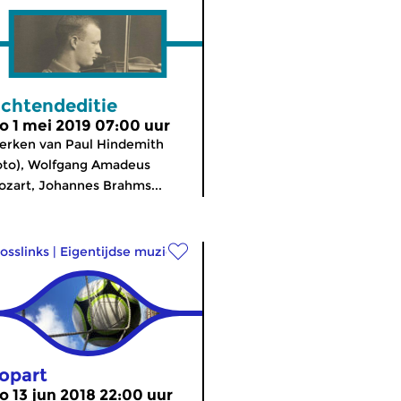
chtendeditie
o 1 mei 2019 07:00 uur
rken van Paul Hindemith
oto), Wolfgang Amadeus
zart, Johannes Brahms...
osslinks
|
Eigentijdse muziek
opart
o 13 jun 2018 22:00 uur