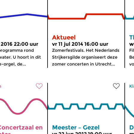
Aktueel
T
 2016 22:00 uur
vr 11 jul 2014 16:00 uur
w
programma rond
Zomerfestivals. Het Nederlands
Fi
ater. U hoort in dit
Strijkersgilde organiseert deze
Be
-orgel, de...
zomer concerten in Utrecht...
vo
n
Kl
Concertzaal en
Meester – Gezel
D