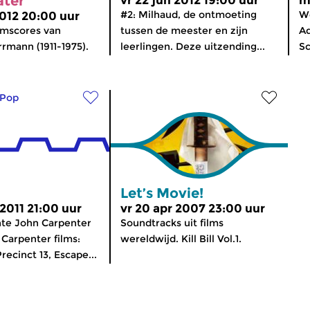
ater
vr 22 jun 2012 19:00 uur
m
#2: Milhaud, de ontmoeting
W
2012 20:00 uur
ilmscores van
tussen de meester en zijn
Ad
rmann (1911-1975).
leerlingen. Deze uitzending...
Sc
Pop
Let’s Movie!
 2011 21:00 uur
vr 20 apr 2007 23:00 uur
nte John Carpenter
Soundtracks uit films
 Carpenter films:
wereldwijd. Kill Bill Vol.1.
recinct 13, Escape...