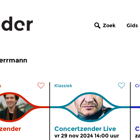
Zoek
Gids
Herrmann
s
Klassiek
Cr
zender
Concertzender Live
C
vr 29 nov 2024 14:00 uur
z