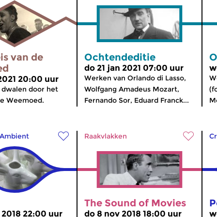
is van de
Ochtendeditie
O
ed
do 21 jan 2021 07:00 uur
w
Werken van Orlando di Lasso,
We
 2021 20:00 uur
 dwalen door het
Wolfgang Amadeus Mozart,
(f
 de Weemoed.
Fernando Sor, Eduard Franck...
Mo
Ambient
Raakvlakken
Cr
The Sound of Movies
P
 2018 22:00 uur
do 8 nov 2018 18:00 uur
w