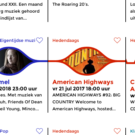
und XXII. Een maand
The Roaring 20’s.
Lo
erg muziek gehoord
al
ndlijst van...
ui
Eigentijdse muziek
Hedendaags
H
mel
American Highways
C
A
 2018 23:00 uur
vr 21 jul 2017 18:00 uur
ies. Met muziek van
AMERICAN HIGHWAYS #92: BIG
w
Vuh, Friends Of Dean
COUNTRY Welcome to
We
eil Young, Minco...
American Highways, hosted...
CD
Pop
Hedendaags
Kl