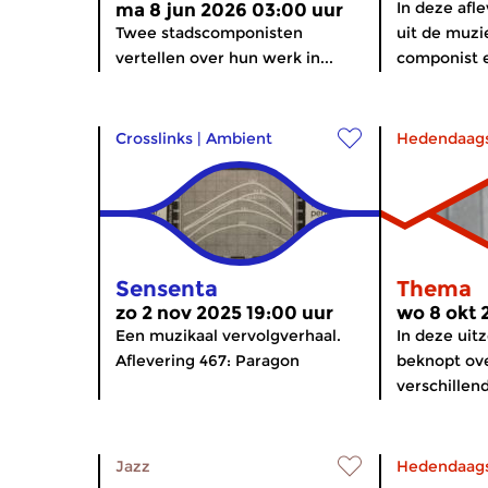
In deze afl
ma 8 jun 2026 03:00 uur
Twee stadscomponisten
uit de muz
vertellen over hun werk in...
componist e
Crosslinks
|
Ambient
Hedendaag
Sensenta
Thema
zo 2 nov 2025 19:00 uur
wo 8 okt 
Een muzikaal vervolgverhaal.
In deze uit
Aflevering 467: Paragon
beknopt ove
verschillen
Jazz
Hedendaag