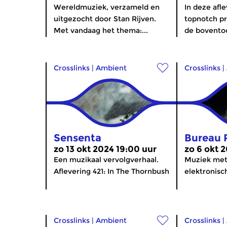
Wereldmuziek, verzameld en
In deze afl
uitgezocht door Stan Rijven.
topnotch pr
Met vandaag het thema:...
de boventoo
Crosslinks
|
Ambient
Crosslinks
|
Sensenta
Bureau 
zo 13 okt 2024 19:00 uur
zo 6 okt 
Een muzikaal vervolgverhaal.
Muziek met
Aflevering 421: In The Thornbush
elektronisc
Crosslinks
|
Ambient
Crosslinks
|