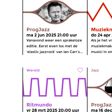
ProgJazz
Muziek
ma 2 jun 2025 21:00 uur
do 24 apr
Vanavond weer een sprakeloze
Als je het v
editie. Eerst even los met de
muziekmake
‘elastic jazzrock’ van Ian Carr’s...
musici in on
Wereld
Jazz
Ritmundo
ProgJaz
vr 28 mrt 2025 20:00 uur
ma 16 dec