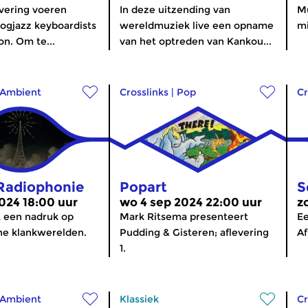
evering voeren
In deze uitzending van
Mu
ogjazz keyboardists
wereldmuziek live een opname
m
n. Om te...
van het optreden van Kankou...
Ambient
Crosslinks
|
Pop
Cr
Radiophonie
Popart
S
2024 18:00 uur
wo 4 sep 2024 22:00 uur
z
 een nadruk op
Mark Ritsema presenteert
Ee
he klankwerelden.
Pudding & Gisteren; aflevering
Af
1.
Ambient
Klassiek
Cr