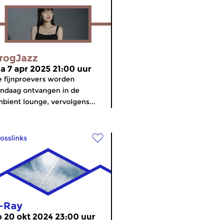
rogJazz
a 7 apr 2025 21:00 uur
 fijnproevers worden
ndaag ontvangen in de
bient lounge, vervolgens...
osslinks
-Ray
o 20 okt 2024 23:00 uur