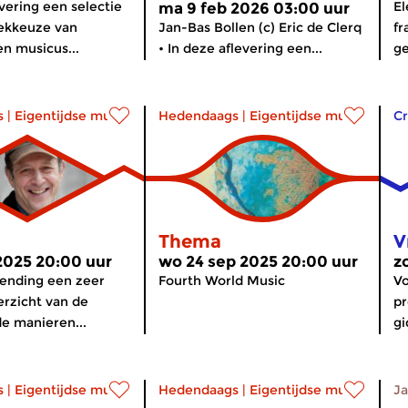
evering een selectie
El
ma 9 feb 2026 03:00 uur
iekkeuze van
Jan-Bas Bollen (c) Eric de Clerq
fr
n musicus...
• In deze aflevering een...
ge
s
|
Eigentijdse muziek
Hedendaags
|
Eigentijdse muziek
Cr
Thema
V
2025 20:00 uur
wo 24 sep 2025 20:00 uur
z
zending een zeer
Fourth World Music
Vo
rzicht van de
p
de manieren...
gi
s
|
Eigentijdse muziek
Hedendaags
|
Eigentijdse muziek
Ja