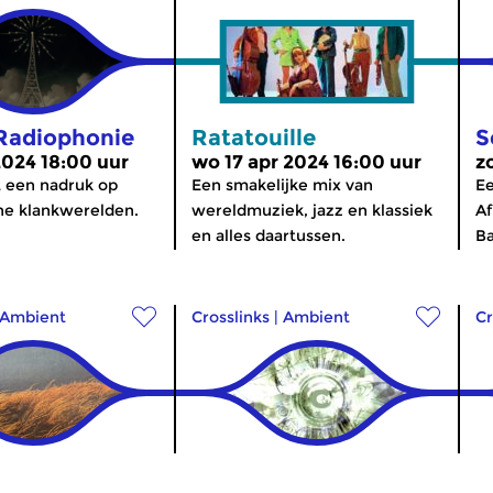
Radiophonie
Ratatouille
S
2024 18:00 uur
wo 17 apr 2024 16:00 uur
z
 een nadruk op
Een smakelijke mix van
Ee
he klankwerelden.
wereldmuziek, jazz en klassiek
Af
en alles daartussen.
Ba
Ambient
Crosslinks
|
Ambient
Cr
a
DreamScenes
S