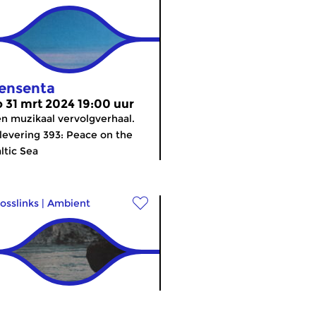
ensenta
o 31 mrt 2024 19:00 uur
n muzikaal vervolgverhaal.
levering 393: Peace on the
ltic Sea
osslinks
|
Ambient
ensenta
meer info