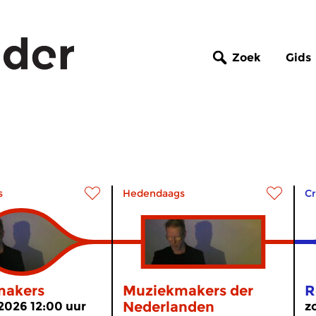
Zoek
Gids
s
Hedendaags
Cr
makers
Muziekmakers der
R
Nederlanden
 2026 12:00 uur
z