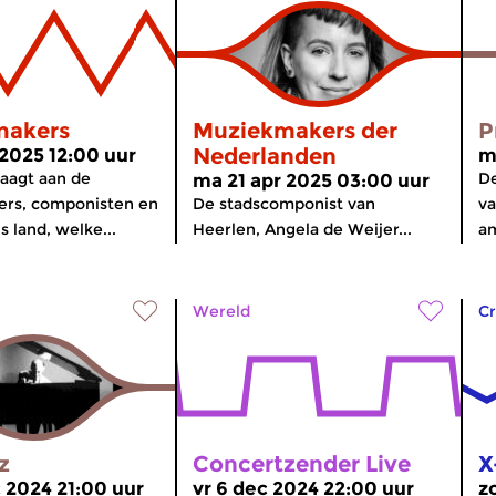
makers
Muziekmakers der
P
Nederlanden
 2025 12:00 uur
m
raagt aan de
De
ma 21 apr 2025 03:00 uur
rs, componisten en
De stadscomponist van
va
s land, welke...
Heerlen, Angela de Weijer...
am
Wereld
Cr
z
Concertzender Live
X
 2024 21:00 uur
vr 6 dec 2024 22:00 uur
z