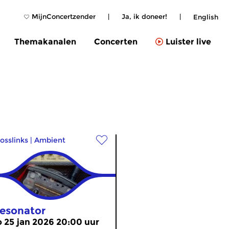
MijnConcertzender
|
Ja, ik doneer!
|
English
Themakanalen
Concerten
Luister live
osslinks
|
Ambient
esonator
o 25 jan 2026 20:00 uur