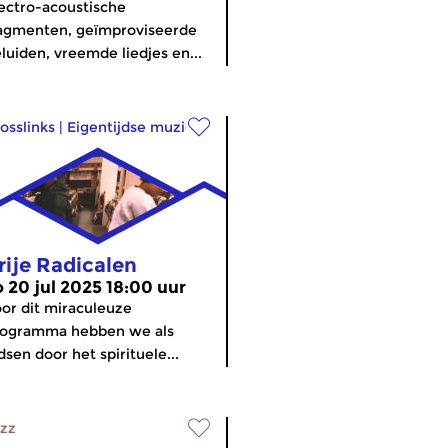
ectro-acoustische
agmenten, geïmproviseerde
luiden, vreemde liedjes en...
osslinks
|
Eigentijdse muziek
rije Radicalen
o 20 jul 2025 18:00 uur
or dit miraculeuze
rogramma hebben we als
dsen door het spirituele...
zz